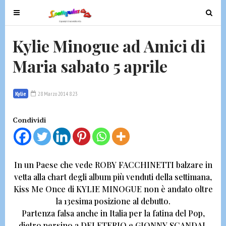
T
T
o
o
g
g
Kylie Minogue ad Amici di
g
g
Maria sabato 5 aprile
l
l
e
e
n
n
Kylie
28 Marzo 2014 8:23
a
a
v
v
Condividi
i
i
g
g
a
a
t
t
In un Paese che vede
ROBY FACCHINETTI balzare in
i
i
vetta alla chart degli album più venduti della settimana
,
o
o
Kiss Me Once di
KYLIE MINOGUE
non è andato oltre
n
n
la 13esima posizione al debutto.
Partenza falsa anche in Italia per la fatina del Pop,
dietro persino a
DELETERIO e GIONNY SCANDAL