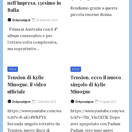
nell’impresa. 13esimo in
Rendiamo grazie a questa
Italia
piccola enorme donna.
DrApocalypse
29 Settembre 2023
Prima in Australia con il 4°
album consecutivo e per
l'ottava volta complessiva,
ma soprattutto...
KYLIE
KYLIE
Tension di Kylie
Tension, ecco il nuovo
Minogue, il video
singolo di Kylie
ufficiale
Minogue
DrApocalypse
1 Settembre 2023
DrApocalypse
31 Agosto 2023
https://www.youtube.com/wa
https://www.youtube.com/wa
tch?v=8-aEr4WRPYk
tch?v=70z_YAcOD3E Dopo
Secondo singolo estratto da
aver spopolato con Padam
Tension, nuovo disco di
Padam, vero inno queer