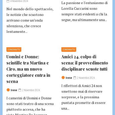
4 Novembre 2024
La passione e l'entusiasmo di
Lorella Cuccarini sono
Nel mondo dello spettacolo,
sempre stati evidenti a chi la
le notizie che scuotono
segue, ma ultimamente una...
arrivano come un’onda
silenziosa, che cresce
lentamente...
CINEMA/TV
CINEMA/TV
Uomini e Donne:
Amici 24, colpo di
scintille tra Martina e
scena: il provvedimento
Ciro, ma un nuovo
disciplinare scuote tutti
corteggiatore entra in
Irene
2 Novembre 2024
scena
I riflettori di Amici 24 non
Irene
2 Novembre 2024
smettono mai di riservare
sorprese, e la prossima
I camerini di Uomini e Donne
puntata promette di essere
sono stati teatro di una scena
una...
piuttosto accesa, che ha
visto Martina De Ioannon...