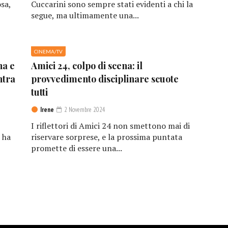
sa,
Cuccarini sono sempre stati evidenti a chi la
segue, ma ultimamente una...
CINEMA/TV
na e
Amici 24, colpo di scena: il
ntra
provvedimento disciplinare scuote
tutti
Irene
2 Novembre 2024
I riflettori di Amici 24 non smettono mai di
 ha
riservare sorprese, e la prossima puntata
promette di essere una...