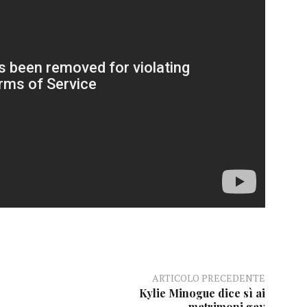
ARTICOLO PRECEDENTE
Kylie Minogue dice sì ai
matrimoni gay