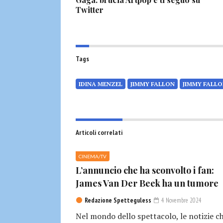
Twitter
Tags
IDINA MENZEL
JIMMY FALLON
JIMMY FALLO
Articoli correlati
CINEMA/TV
L’annuncio che ha sconvolto i fan:
James Van Der Beek ha un tumore
Redazione Spetteguless
4 Novembre 2024
Nel mondo dello spettacolo, le notizie c