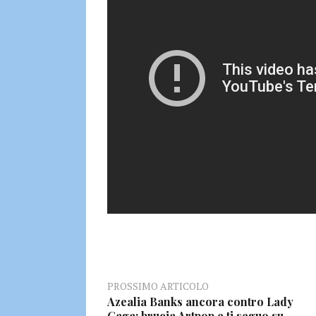
PROSSIMO ARTICOLO
Azealia Banks ancora contro Lady
Gaga: brucia Artpop e ti seguo su