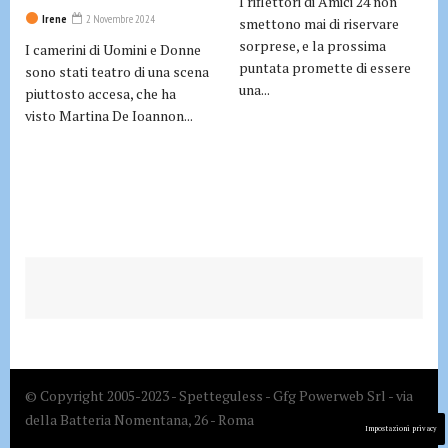
I riflettori di Amici 24 non
Irene
2 Novembre 2024
smettono mai di riservare
sorprese, e la prossima
I camerini di Uomini e Donne
puntata promette di essere
sono stati teatro di una scena
una...
piuttosto accesa, che ha
visto Martina De Ioannon...
© Copyright 2005-2023 - Spetteguless - Gfg Powerweb Srl - via
della Batteria Nomentana, 26 - Roma
Impostazioni privacy