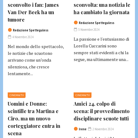
sconvolto i fan: James
sconvolta: una notizia le
Van Der Beek ha un
ha cambiato la giornata
tumore
Redazione Spetteguless
3 Novembre 2024
Redazione Spetteguless
4 Novembre 2024
La passione e l'entusiasmo di
Lorella Cuccarini sono
Nel mondo dello spettacolo,
sempre stati evidenti a chi la
le notizie che scuotono
segue, ma ultimamente una...
arrivano come un’onda
silenziosa, che cresce
lentamente...
CINEMA/TV
CINEMA/TV
Uomini e Donne:
Amici 24, colpo di
scintille tra Martina e
scena: il provvedimento
Ciro, ma un nuovo
disciplinare scuote tutti
corteggiatore entra in
Irene
2 Novembre 2024
scena