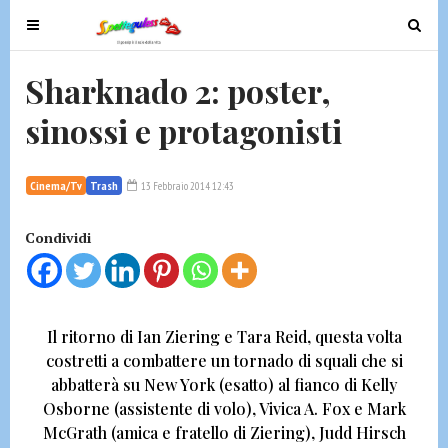
T
T
o
o
g
g
Sharknado 2: poster,
g
g
sinossi e protagonisti
l
l
e
e
n
n
Cinema/Tv
Trash
13 Febbraio 2014 12:43
a
a
v
v
Condividi
i
i
g
g
a
a
t
t
Il ritorno di
Ian Ziering e Tara Reid,
questa volta
i
i
costretti a combattere un tornado di squali che si
o
o
abbatterà su New York
(esatto)
al fianco di
Kelly
n
n
Osborne
(assistente di volo),
Vivica A. Fox e Mark
McGrath
(amica e fratello di Ziering),
Judd Hirsch