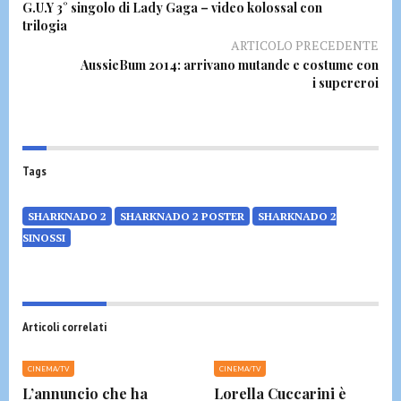
G.U.Y 3° singolo di Lady Gaga – video kolossal con
trilogia
ARTICOLO PRECEDENTE
AussieBum 2014: arrivano mutande e costume con
i supereroi
Tags
SHARKNADO 2
SHARKNADO 2 POSTER
SHARKNADO 2
SINOSSI
Articoli correlati
CINEMA/TV
CINEMA/TV
L’annuncio che ha
Lorella Cuccarini è