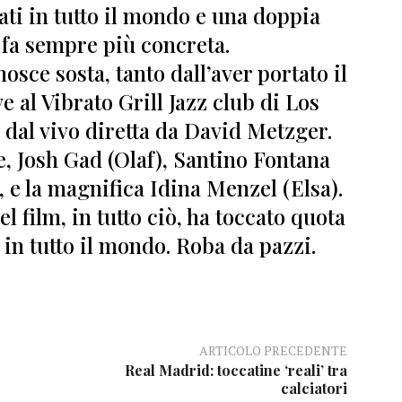
ti in tutto il mondo e una doppia
i fa sempre più concreta.
osce sosta,
tanto dall’aver portato il
ve al
Vibrato Grill Jazz club di Los
 dal vivo diretta da David Metzger.
e,
Josh Gad (Olaf), Santino Fontana
, e la magnifica Idina Menzel
(Elsa).
 film, in tutto ciò, ha toccato quota
in tutto il mondo.
Roba da pazzi.
ARTICOLO PRECEDENTE
Real Madrid: toccatine ‘reali’ tra
calciatori