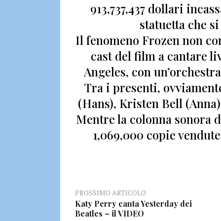
913,737,437 dollari
incassa
statuetta che s
Il fenomeno
Frozen non con
cast del film a cantare li
Angeles
, con un’orchestra
Tra i presenti, ovviament
(Hans), Kristen Bell (Anna)
Mentre la colonna sonora del
1,069,000 copie
vendute 
PROSSIMO ARTICOLO
Katy Perry canta Yesterday dei
Beatles – il VIDEO