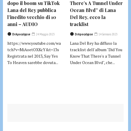
dopo il boom su TikTok
There’s A Tunnel Under
Lana del Rey pubblica
Ocean Blvd” di Lana
l’inedito vecchio di 10
Del Rey, ecco la
anni – AUDIO
tracklist
DrApocalypse
24 Maggio 2023
DrApocalypse
14 Gennaio 2023
https://www.youtube.com/wa
Lana Del Rey ha diffuso la
tch?v=MiAoetOXKcY&t=13s
tracklist dell'album "Did You
Registrata nel 2013, Say Yes
Know That There's a Tunnel
To Heaven sarebbe dovuta...
Under Ocean Blvd", che...