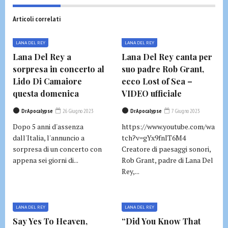
Articoli correlati
LANA DEL REY
LANA DEL REY
Lana Del Rey a
Lana Del Rey canta per
sorpresa in concerto al
suo padre Rob Grant,
Lido Di Camaiore
ecco Lost of Sea –
questa domenica
VIDEO ufficiale
DrApocalypse
26 Giugno 2023
DrApocalypse
7 Giugno 2023
Dopo 5 anni d'assenza
https://www.youtube.com/wa
dall'Italia, l'annuncio a
tch?v=gYx9fnIT6M4
sorpresa di un concerto con
Creatore di paesaggi sonori,
appena sei giorni di...
Rob Grant, padre di Lana Del
Rey,...
LANA DEL REY
LANA DEL REY
Say Yes To Heaven,
“Did You Know That