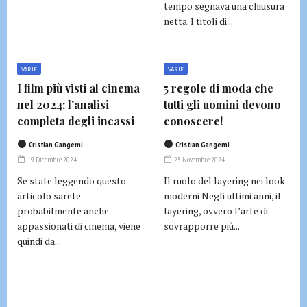
tempo segnava una chiusura
netta. I titoli di...
VARIE
VARIE
I film più visti al cinema
5 regole di moda che
nel 2024: l’analisi
tutti gli uomini devono
completa degli incassi
conoscere!
Cristian Gangemi
Cristian Gangemi
19 Dicembre 2024
25 Novembre 2024
Se state leggendo questo
Il ruolo del layering nei look
articolo sarete
moderni Negli ultimi anni, il
probabilmente anche
layering, ovvero l’arte di
appassionati di cinema, viene
sovrapporre più...
quindi da...