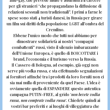
anti-gay, che prevede multe e addirittura il carcere
per gli stranieri “che propagandano la diffusione di
relazioni sessuali non tradizionali”.
I primi a farne le
spese sono stati
4 turisti danesi, in Russia
per girare
un film sui diritti della popolazione LGBT all’ombra del
Cremlino.
Ebbene l’unico modo che tutti noi abbiamo per
dimostrare solidarietà ai nostri “compagni
combattenti” russi, visto il silenzio imbarazzante
dell’Unione Europea, è quello di
BOICOTTARE i
brand, l’economia e il turismo verso la Russia.
Il Cassero di Bologna
, ad esempio, già oggi non
serve più
vodka russa, e sta effettuando segnalazioni
ai fornitori affinché tra i prodotti da loro forniti non ci
sia mai nulla di proveniente da quel Paese.
L’idea è
ovviamente quella di ESPANDERE questo autentica
campagna
PUTIN-FREE,
al grido ‘
non bevete vodka
russa, non comprate vodka russa
‘. Chiedete quindi ai
vostri bar preferiti e ai luoghi di villeggiatura che