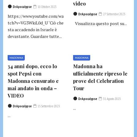
video
DrApocalypse
10 Ottobre 2023
DrApocalypse
27 Settembre 2023
https://www.youtube.com/wa
tch?v=VG3WkiL0d_U "Ciò che
Visualizza questo post su...
sta accadendo in Israele è
devastante. Guardare tutte...
MADONNA
MADONNA
34 anni dopo, ecco lo
Madonna ha
spot Pepsi con
ufficialmente ripreso le
Madonna censurato e
prove del Celebration
mai andato in onda –
Tour
VIDEO
DrApocalypse
31 Agosto 2023
DrApocalypse
15 Settembre 2023
...
...