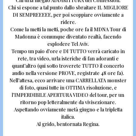
Chi urla meglio ADDIRITTURA del Confession.
Chi si espone a tal punto dallo sbraitare IL MIGLIORE
DI SEMPREEEEE, per poi scoppiare ovviamente a
ridere.
Come la metti la metti, poche ore fa il
MDNA Tour di
Madonna
è comunque diventato realtà, facendo
esplodere Tel Aviv.
Tempo un paio d’ore e
DI TUTTO verrà caricato in
rete, tra video, urla isteriche di fan adoranti e
quant’altro (qui sotto troverete TUTTO il concerto
audio nella versione PROVE, registrate 48 ore fa).
Nell’attesa, ecco arrivare una CARRELLATA monster
di foto, quasi tutte in OTTIMA risoluzione, e
l’IMPERDIBILE APERTURA VIDEO del tour, per un
ritorno pop letteralmente da vivisezionare.
Aspettando ovviamente metà giugno e la tripletta
italica.
Al grido, bentornata Regina.