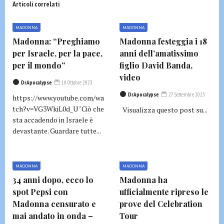
Articoli correlati
MADONNA
MADONNA
Madonna: “Preghiamo
Madonna festeggia i 18
per Israele, per la pace,
anni dell’amatissimo
per il mondo”
figlio David Banda,
video
DrApocalypse
10 Ottobre 2023
DrApocalypse
27 Settembre 2023
https://www.youtube.com/wa
tch?v=VG3WkiL0d_U "Ciò che
Visualizza questo post su...
sta accadendo in Israele è
devastante. Guardare tutte...
MADONNA
MADONNA
34 anni dopo, ecco lo
Madonna ha
spot Pepsi con
ufficialmente ripreso le
Madonna censurato e
prove del Celebration
mai andato in onda –
Tour