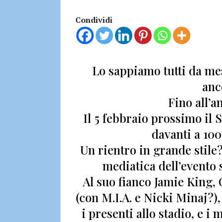
Condividi
Lo sappiamo tutti da mes
anc
Fino all’a
Il
5 febbraio prossimo il
davanti a 100
Un rientro in grande stile
mediatica dell’evento 
Al suo fianco Jamie King,
(con M.I.A. e Nicki Minaj?)
i presenti allo stadio, e i 