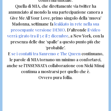
conferma ufficiale.
Quella di MIA, che direttamente via twitter ha
annunciato al mondo la sua partecipazione canora a
Give Me All Your Love
, primo singolo della ‘nuova’
Madonna, settimane fa
leakkato in rete nella sua
preocupante versione DEMO
.
D’altronde
il video
verrà girato tra il 5 e il 7 dicembre
, a New York, con la
presenza delle due ‘spalle’ a questo punto più che
‘probabile’.
E
se i contatti tra Sanremo e The Queen
continuano,
le parole di MIA tornano un minimo a confortarci,
anche se l’INSENSATA collaborazione con Nicki Minaj
continua a mostrarsi per quello che è.
Ovvero pura follia.