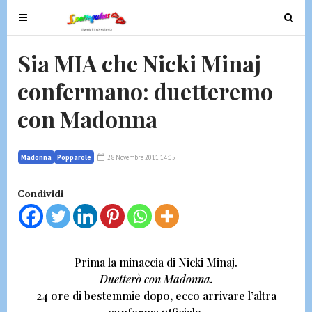
T
T
o
o
g
g
Sia MIA che Nicki Minaj
g
g
confermano: duetteremo
l
l
e
e
con Madonna
n
n
a
a
v
v
Madonna
Popparole
28 Novembre 2011 14:05
i
i
g
g
Condividi
a
a
t
t
i
i
o
o
Prima la minaccia di Nicki Minaj.
n
n
Duetterò con Madonna.
24 ore di bestemmie dopo, ecco arrivare l’altra