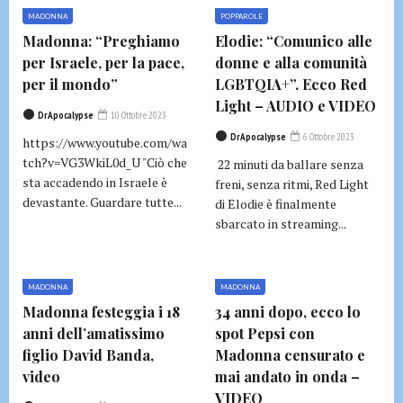
MADONNA
POPPAROLE
Madonna: “Preghiamo
Elodie: “Comunico alle
per Israele, per la pace,
donne e alla comunità
per il mondo”
LGBTQIA+”. Ecco Red
Light – AUDIO e VIDEO
DrApocalypse
10 Ottobre 2023
DrApocalypse
6 Ottobre 2023
https://www.youtube.com/wa
tch?v=VG3WkiL0d_U "Ciò che
22 minuti da ballare senza
sta accadendo in Israele è
freni, senza ritmi, Red Light
devastante. Guardare tutte...
di Elodie è finalmente
sbarcato in streaming...
MADONNA
MADONNA
Madonna festeggia i 18
34 anni dopo, ecco lo
anni dell’amatissimo
spot Pepsi con
figlio David Banda,
Madonna censurato e
video
mai andato in onda –
VIDEO