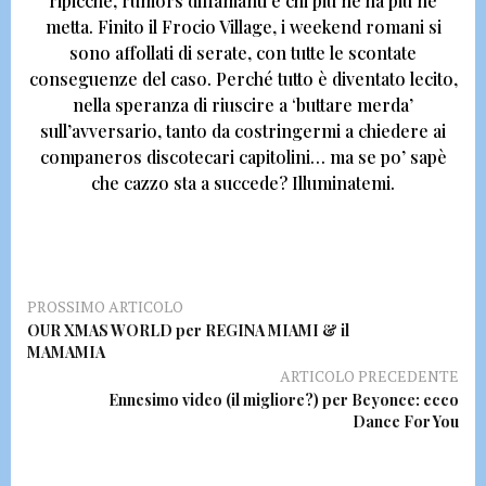
ripicche, rumors diffamanti e chi più ne ha più ne
metta
. Finito il Frocio Village, i weekend romani si
sono affollati di serate, con tutte le scontate
conseguenze del caso. Perché tutto è diventato lecito,
nella speranza di riuscire a ‘buttare merda’
sull’avversario, tanto da costringermi a chiedere ai
companeros discotecari capitolini…
m
a se po’ sapè
che cazzo sta a succede?
Illuminatemi.
PROSSIMO ARTICOLO
OUR XMAS WORLD per REGINA MIAMI & il
MAMAMIA
ARTICOLO PRECEDENTE
Ennesimo video (il migliore?) per Beyonce: ecco
Dance For You