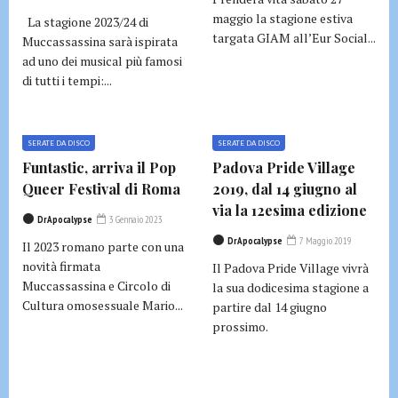
maggio la stagione estiva
La stagione 2023/24 di
targata GIAM all’Eur Social...
Muccassassina sarà ispirata
ad uno dei musical più famosi
di tutti i tempi:...
SERATE DA DISCO
SERATE DA DISCO
Funtastic, arriva il Pop
Padova Pride Village
Queer Festival di Roma
2019, dal 14 giugno al
via la 12esima edizione
DrApocalypse
3 Gennaio 2023
DrApocalypse
7 Maggio 2019
Il 2023 romano parte con una
novità firmata
Il Padova Pride Village vivrà
Muccassassina e Circolo di
la sua dodicesima stagione a
Cultura omosessuale Mario...
partire dal 14 giugno
prossimo.