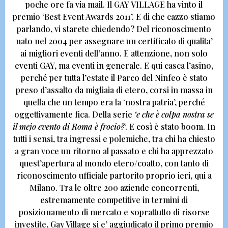
poche ore fa via mail.
Il GAY VILLAGE ha vinto il
premio ‘Best Event Awards 2011’.
E di che cazzo stiamo
parlando, vi starete chiedendo?
Del riconoscimento
nato nel 2004 per assegnare un certificato di qualita’
ai migliori eventi dell’anno. E attenzione, non solo
eventi GAY, ma eventi in generale.
E qui casca l’asino,
perché per tutta l’estate il Parco del Ninfeo è stato
preso d’assalto da migliaia di etero, corsi in massa in
quella che un tempo era la ‘nostra patria’, perché
oggettivamente fica. Della serie
‘e che è colpa nostra se
il mejo evento di Roma è frocio?
‘. E così è stato boom. In
tutti i sensi, tra ingressi e polemiche, tra chi ha chiesto
a gran voce un ritorno al passato e chi ha apprezzato
quest’apertura al mondo etero/coatto, con tanto di
riconoscimento ufficiale partorito proprio ieri, qui a
Milano. Tra le oltre 200 aziende concorrenti,
estremamente competitive in termini di
posizionamento di mercato e soprattutto di risorse
investite,
Gay Village si e’ aggiudicato il primo premio