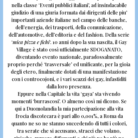
nella classe ‘Eventi pubblici italiani’,
ad insindacabile
giudizio di una giuria formata dai dirigenti delle piu’
importanti aziende italiane nel campo delle banche,
dell’energia, dei trasporti, della comunicazione,
dell’automotive, dell’editoria e del fashion.
Della serie
‘
mica pizza e fichi
‘.
10 anni dopo la sua nascita, il Gay
Village è stato così ufficialmente SDOGANATO,
diventando evento nazionale, paradossalmente
proprio perché ‘trasversale’ ed unificante
, per la gioia
degli etero, finalmente dotati di una manifestazione
con i controcojoni, e i vari scazzi dei gay, infastiditi
dalla loro presenza.
Eppure nella Capitale la vita ‘gaya’ sta vivendo
momenti ‘burrascosi’. O almeno così mi dicono. Se
qui a Duomolandia la mia partecipazione alla vita
frocia discotecara è pari allo 0,001%,
a Roma da
quanto ne so ne stanno succedendo di tutti i colori,
tra serate che si accusano, stracci che volano,