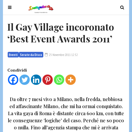
T
T
o
o
g
g
Il Gay Village incoronato
g
g
‘Best Event Awards 2011’
l
l
e
e
n
n
Eventi
Serate da Disco
25 Novembre 2011 12:52
a
a
v
v
Condividi
i
i
g
g
a
a
t
t
Da oltre 7 mesi vivo a Milano, nella fredda, nebbiosa
i
i
ed affascinante Milano, che mi ha ormai conquistato.
o
o
La vita gaya di Roma è distante circa 600 km, con tutte
n
n
le conseguenze ‘logiche’ del caso. Perché ne so poco
o nulla.
Fino all’agenzia stampa che mi è arrivata