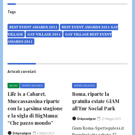
Tags
BEST EVENT AWARDS 2011
BEST EVENT AWARDS 2011 GAY
VILLAGE
GAY VILLAGE 2011
GAY VILLAGE BEST EVENT
AWARDS 2011
Articoli correlati
MUSIC
SERATE DA DISCO
SERATE DA DISCO
Life is a Cabaret,
Roma, riparte la
Muccassassina riparte
gratuita estate GIAM
con la 34esima stagione
all’Eur Social Park
e la sigla di BigMama:
DrApocalypse
23 Maggio 2023
“Che pazzo mondo”
Giam Roma-Spetteguless.it
DrApocalypse
6 Ottobre 2023
Prenderà vita sabato 27