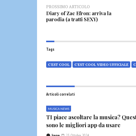
PROSSIMO ARTICOLO
Diary of Zac Efron: arriva la
parodia (a tratti SEXY)
Tags
C'EST COOL
C'EST COOL VIDEO UFFICIALE
C
Articoli correlati
MUSICA NEWS
TI piace ascoltare la musica? Ques
sono le migliori app da usare
Irene
23 Ottobre 2024