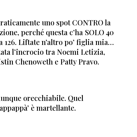
praticamente uno spot CONTRO la
nzione, perché questa c’ha SOLO 40
a 126
. Liftate n’altro po’ figlia mia…
ata l’incrocio tra Noemi Letizia,
istin Chenoweth e Patty Pravo.
munque orecchiabile.
Quel
appappà’ è martellante.