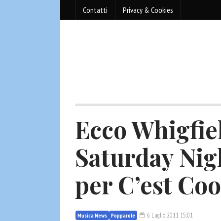
Contatti
Privacy & Cookies
Ecco Whigfie
Saturday Nigh
per C’est Coo
6 Luglio 2011 15:01
Musica News
Popparole