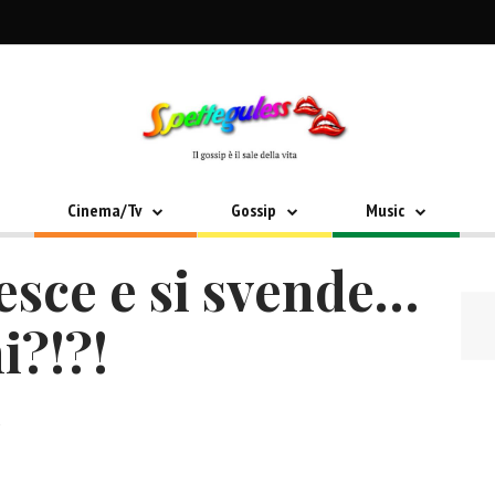
Cinema/Tv
Gossip
Music
esce e si svende…
i?!?!
2