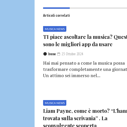
Articoli correlati
MUSICA NEWS
TI piace ascoltare la musica? Ques
sono le migliori app da usare
Irene
23 Ottobre 2024
Hai mai pensato a come la musica possa
trasformare completamente una giornat
Un attimo sei immerso nel...
MUSICA NEWS
Liam Payne, come è morto? “L’han
trovata sulla scrivania” . La
sconvolgente scoperta