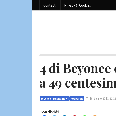
Contatti
Privacy & Cookies
4 di Beyonce 
a 49 centesim
16 Giugno 2011 22:1
Beyoncè
Musica News
Popparole
Condividi