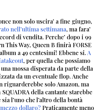
once non solo uscira’ a fine giugno,
ato nell’ultima settimana
, ma fara’
ecord di vendita.
Perche’ dopo i 99
orn This Way, Queen B finirà FORSE
 album a 49 centesimi! Ebbene si.
A
atakeout
, per quella che possiamo
 una mossa disperata da parte della
izzata da un eventuale flop. Anche
non riguarderebbe solo Amazon, ma
la SQUADRA della cantante starebbe
ia l’uno che l’altro della bontà
 mezzo dollaro?
Praticamente meno