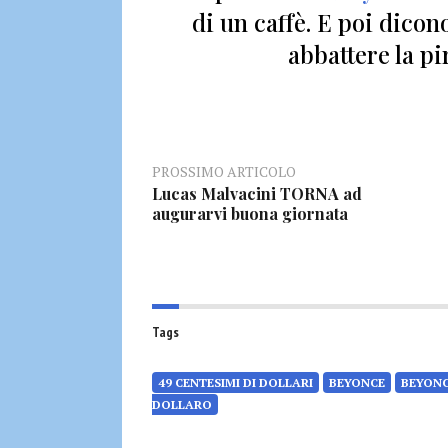
di un caffè. E poi dico
abbattere la pi
PROSSIMO ARTICOLO
Lucas Malvacini TORNA ad
augurarvi buona giornata
Tags
49 CENTESIMI DI DOLLARI
BEYONCE
BEYONC
DOLLARO