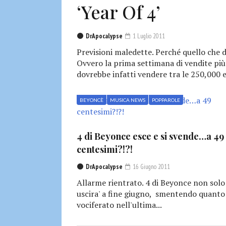
‘Year Of 4’
DrApocalypse
1 Luglio 2011
Previsioni maledette. Perché quello che d
Ovvero la prima settimana di vendite più
dovrebbe infatti vendere tra le 250,000 e
BEYONCÈ
MUSICA NEWS
POPPAROLE
4 di Beyonce esce e si svende…a 49
centesimi?!?!
DrApocalypse
16 Giugno 2011
Allarme rientrato. 4 di Beyonce non solo
uscira' a fine giugno, smentendo quanto
vociferato nell'ultima...