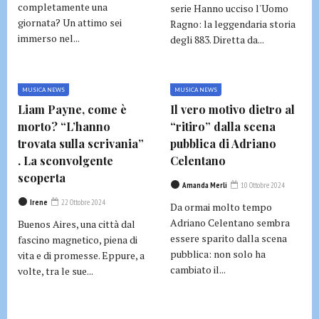
completamente una
serie Hanno ucciso l'Uomo
giornata? Un attimo sei
Ragno: la leggendaria storia
immerso nel...
degli 883. Diretta da...
MUSICA NEWS
MUSICA NEWS
Liam Payne, come è
Il vero motivo dietro al
morto? “L’hanno
“ritiro” dalla scena
trovata sulla scrivania”
pubblica di Adriano
. La sconvolgente
Celentano
scoperta
Amanda Merli
10 Ottobre 2024
Irene
22 Ottobre 2024
Da ormai molto tempo
Adriano Celentano sembra
Buenos Aires, una città dal
essere sparito dalla scena
fascino magnetico, piena di
pubblica: non solo ha
vita e di promesse. Eppure, a
cambiato il...
volte, tra le sue...