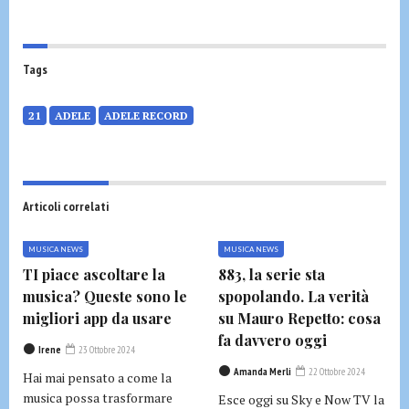
Tags
21
ADELE
ADELE RECORD
Articoli correlati
MUSICA NEWS
MUSICA NEWS
TI piace ascoltare la
883, la serie sta
musica? Queste sono le
spopolando. La verità
migliori app da usare
su Mauro Repetto: cosa
fa davvero oggi
Irene
23 Ottobre 2024
Amanda Merli
22 Ottobre 2024
Hai mai pensato a come la
musica possa trasformare
Esce oggi su Sky e Now TV la