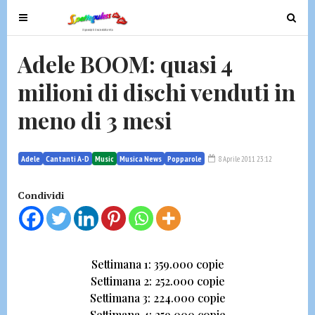
T
T
o
o
g
g
Adele BOOM: quasi 4
g
g
milioni di dischi venduti in
l
l
e
e
meno di 3 mesi
n
n
a
a
v
v
Adele
Cantanti A-D
Music
Musica News
Popparole
8 Aprile 2011 23:12
i
i
g
g
Condividi
a
a
t
t
i
i
o
o
Settimana 1: 359.000 copie
n
n
Settimana 2: 252.000 copie
Settimana 3: 224.000 copie
Settimana 4: 259.000 copie