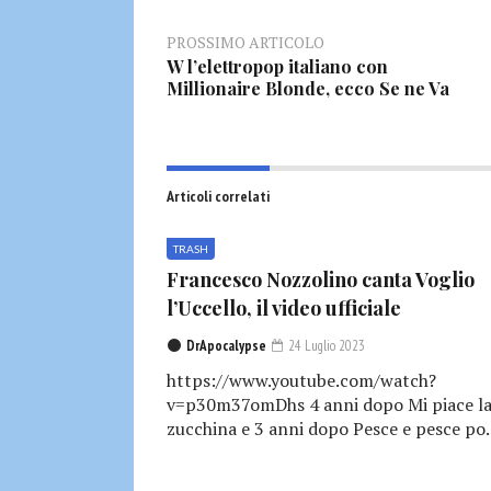
PROSSIMO ARTICOLO
W l’elettropop italiano con
Millionaire Blonde, ecco Se ne Va
Articoli correlati
TRASH
Francesco Nozzolino canta Voglio
l’Uccello, il video ufficiale
DrApocalypse
24 Luglio 2023
https://www.youtube.com/watch?
v=p30m37omDhs 4 anni dopo Mi piace l
zucchina e 3 anni dopo Pesce e pesce po..