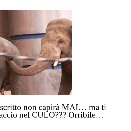
toscritto non capirà MAI…
ma ti
braccio nel CULO???
Orribile…