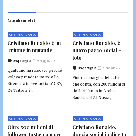
Articoli correlati
CRISTIANO RONALDO
CRISTIANO RONALDO
Cristiano Ronaldo è un
Cristiano Ronaldo, è
Tritone in mutande
nuovo pacco social –
foto
DrApocalypse
9 Maggio 2023
DrApocalypse
2 Febbraio 2023
Qualcuno ha rosicato perché
voleva prendere parte a La
Finito ai margini del calcio
Sirenetta in live-action? CR7,
che conta, con 200 milioni di
Re Tritone è...
dollari l'anno in Arabia
Saudita all'Al Nassr,...
CRISTIANO RONALDO
CRISTIANO RONALDO
Oltre 500 milioni di
Cristiano Ronaldo,
follower Instagram per
doccia social in diretta