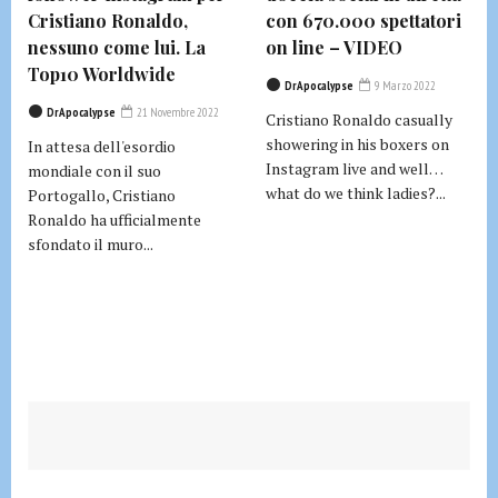
Cristiano Ronaldo,
con 670.000 spettatori
nessuno come lui. La
on line – VIDEO
Top10 Worldwide
DrApocalypse
9 Marzo 2022
DrApocalypse
21 Novembre 2022
Cristiano Ronaldo casually
showering in his boxers on
In attesa dell'esordio
Instagram live and well…
mondiale con il suo
what do we think ladies?...
Portogallo, Cristiano
Ronaldo ha ufficialmente
sfondato il muro...