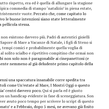
tto rispetto, era ed è quella di allungare la stagione
ipica commedia di stampo ‘natalizio’ in piena estate,
 tristemente vuote.
Peccato che, come capitato lo
vo le buone intenzioni siano state letteralmente
 pellicola stessa.
non esistono davvero più. Padri di autentici gioielli
Sapore di Mare a Vacanze di Natale, i figli di Steno si
 tempi comici e probabilmente quella voglia di
e al solito scialbo e ripetitivo compitino che ormai non
bi non solo non è paragonabile ai cinepanettoni (e
lmente nemmeno al già deludente primo capitolo della
enni una spaccatura insanabile corre spedita tra
itoli come Un’estate al Mare, I Mostri Oggi o questo
hia’ centri davvero poco.
Qui si parla ed è giusto
con un handicap evidente in fase di sceneggiatura. Son
aver avuto poco tempo per scrivere lo script di questo
nato’ e a Febbraio, dopo 5 mesi, ne avevano già finito