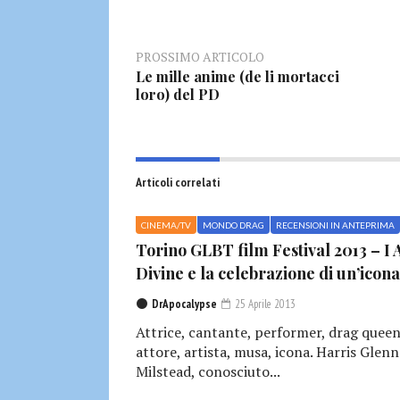
PROSSIMO ARTICOLO
Le mille anime (de li mortacci
loro) del PD
Articoli correlati
CINEMA/TV
MONDO DRAG
RECENSIONI IN ANTEPRIMA
Torino GLBT film Festival 2013 – I
Divine e la celebrazione di un’icona
DrApocalypse
25 Aprile 2013
Attrice, cantante, performer, drag queen
attore, artista, musa, icona. Harris Glenn
Milstead, conosciuto...