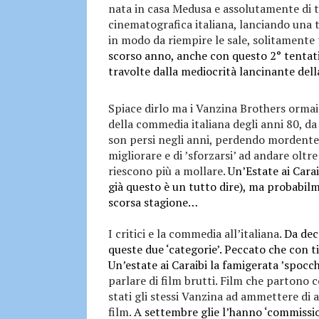
nata in casa Medusa e assolutamente di tu
cinematografica italiana, lanciando una t
in modo da riempire le sale, solitamente
scorso anno, anche con questo 2° tentati
travolte dalla mediocrità lancinante della
Spiace dirlo ma i Vanzina Brothers ormai 
della commedia italiana degli anni 80, da 
son persi negli anni, perdendo mordente,
migliorare e di ’sforzarsi’ ad andare oltr
riescono più a mollare.
Un’Estate ai Carai
già questo è un tutto dire), ma probabi
scorsa stagione…
I critici e la commedia all’italiana.
Da dec
queste due ‘categorie’. Peccato che con t
Un’estate ai Caraibi la famigerata ’spocc
parlare di film brutti. Film che partono 
stati gli stessi Vanzina ad ammettere di 
film.
A settembre glie l’hanno ‘commissio