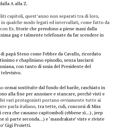
dalla A alla Z.
oliti capitoli, quest’anno non separati tra di loro,
in qualche modo legati ed intervallati, come fatto da
 con Ex.
Storie che prendono a piene mani dalla
inima gag e talmente telefonate da far scendere in
 di papà Steno come Febbre da Cavallo, ricordato
tissimo e chapliniano episodio, senza lasciarsi
iana, con tanto di sosia del Presidente del
televisivo.
no
ormai sostituite dal fondo del barile, raschiato in
ono alla fine per annoiare e stancare, perchè visti e
dei vari protagonisti portano ovviamente tutte ai
nte parla italiano,
tra tette, culi, concorsi di Miss
i cera che causano capitomboli (ebbene sì…) , jeep
ne sì parte seconda…) e ‘mandrakate’ viste e riviste
’ Gigi Proietti.