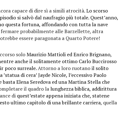
ora capace di dire sì a simili atrocità.
Lo scorso
pisodio si salvò dal naufragio più totale. Quest’anno,
o questa fortuna, affondando con tutta la nave
 fermare probabilmente alle Barzellette, altra
 potrebbe essere paragonata a Quarto Potere!
occorso solo
Maurizio Mattioli ed Enrico Brignano,
entre anche il solitamente ottimo Carlo Buccirosso
ir poco surreale.
Attorno a loro ruotano
il solito
la ’statua di cera’ Jayde Nicole, l’eccessivo Paolo
la e basta Elena Seredova ed una Martina Stella che
mpletare il quadro la
lunghezza biblica, addirittura
dance di
quest’estate appena iniziata che, statene
esto ultimo capitolo di una brillante carriera
, quella