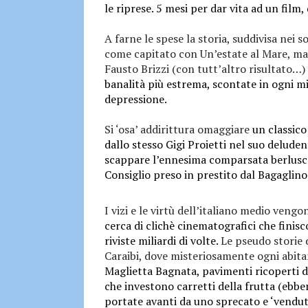
le riprese. 5 mesi per dar vita ad un film, 
A farne le spese la storia, suddivisa nei s
come capitato con Un’estate al Mare, ma 
Fausto Brizzi (con tutt’altro risultato…)
banalità più estrema, scontate in ogni m
depressione.
Si ‘osa’ addirittura omaggiare
un classico
dallo stesso Gigi Proietti nel suo deluden
scappare l’ennesima comparsata berluscon
Consiglio preso in prestito dal Bagaglino 
I vizi e le virtù dell’italiano medio vengo
cerca di clichè cinematografici che finisc
riviste miliardi di volte.
Le pseudo storie 
Caraibi, dove misteriosamente ogni abita
Maglietta Bagnata, pavimenti ricoperti d
che investono carretti della frutta (ebbe
portate avanti da uno sprecato e ‘venduto