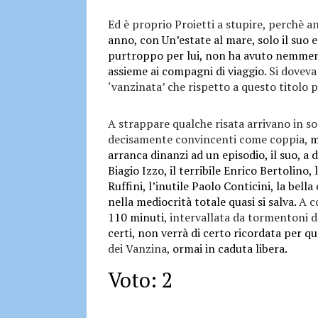
Ed è proprio Proietti a stupire, perchè anc
anno, con Un’estate al mare, solo il suo e
purtroppo per lui, non ha avuto nemmen
assieme ai compagni di viaggio.
Si doveva
‘vanzinata’ che rispetto a questo titolo
A strappare qualche risata arrivano in s
decisamente convincenti come coppia,
m
arranca dinanzi ad un episodio, il suo, a d
Biagio Izzo, il terribile Enrico Bertolino, 
Ruffini, l’inutile Paolo Conticini, la bel
nella mediocrità totale quasi si salva.
A co
110 minuti
, intervallata da tormentoni 
certi, non verrà di certo ricordata per qu
dei Vanzina,
ormai in caduta libera.
Voto: 2