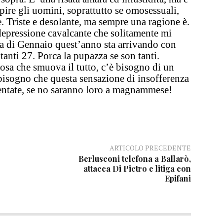
pire gli uomini, soprattutto se omosessuali,
. Triste e desolante, ma sempre una ragione è.
depressione cavalcante che solitamente mi
na di Gennaio quest’anno sta arrivando con
tanti 27.
Porca la pupazza se son tanti.
osa che smuova il tutto, c’è bisogno di un
bisogno che questa sensazione di insofferenza
entate, se no saranno loro a magnammese!
ARTICOLO PRECEDENTE
Berlusconi telefona a Ballarò,
attacca Di Pietro e litiga con
Epifani