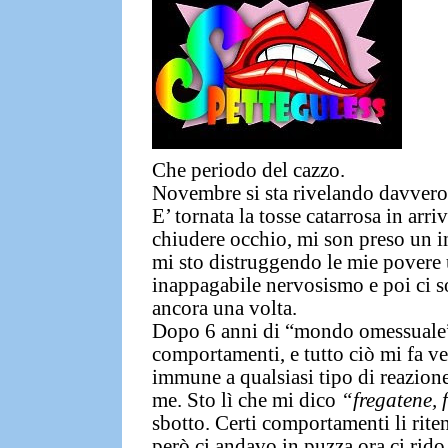
Che periodo del cazzo.
Novembre si sta rivelando davvero 
E’ tornata la tosse catarrosa in arri
chiudere occhio, mi
son preso un i
mi sto distruggendo le mie povere 
inappagabile nervosismo
e poi ci s
ancora una volta.
Dopo 6 anni di “mondo omessuale” 
comportamenti, e tutto ciò mi fa ve
immune a qualsiasi tipo di reazione
me.
Sto lì che mi dico
“fregatene, f
sbotto. Certi comportamenti li riten
però ci andavo in puzza ora ci rido