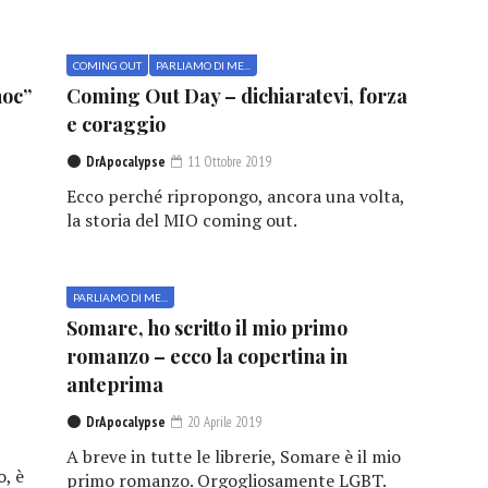
COMING OUT
PARLIAMO DI ME...
hoc”
Coming Out Day – dichiaratevi, forza
e coraggio
DrApocalypse
11 Ottobre 2019
Ecco perché ripropongo, ancora una volta,
la storia del MIO coming out.
PARLIAMO DI ME...
Somare, ho scritto il mio primo
romanzo – ecco la copertina in
anteprima
DrApocalypse
20 Aprile 2019
A breve in tutte le librerie, Somare è il mio
, è
primo romanzo. Orgogliosamente LGBT.