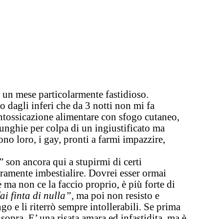
un mese particolarmente fastidioso.
vo dagli inferi che da 3 notti non mi fa
ntossicazione alimentare con sfogo cutaneo,
unghie per colpa di un ingiustificato ma
ono loro, i gay, pronti a farmi impazzire,
son ancora qui a stupirmi di certi
ramente imbestialire.
Dovrei esser ormai
 ma non ce la faccio proprio, è più forte di
ai finta di nulla”,
ma poi non resisto e
go e li riterrò sempre intollerabili. Se prima
 sopra.
E’ una risata amara ed infastidita, ma è