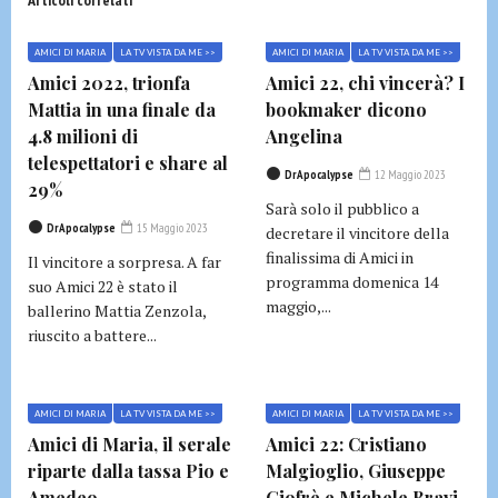
AMICI DI MARIA
LA TV VISTA DA ME >>
AMICI DI MARIA
LA TV VISTA DA ME >>
Amici 2022, trionfa
Amici 22, chi vincerà? I
Mattia in una finale da
bookmaker dicono
4.8 milioni di
Angelina
telespettatori e share al
DrApocalypse
12 Maggio 2023
29%
Sarà solo il pubblico a
DrApocalypse
15 Maggio 2023
decretare il vincitore della
finalissima di Amici in
Il vincitore a sorpresa. A far
programma domenica 14
suo Amici 22 è stato il
maggio,...
ballerino Mattia Zenzola,
riuscito a battere...
AMICI DI MARIA
LA TV VISTA DA ME >>
AMICI DI MARIA
LA TV VISTA DA ME >>
Amici di Maria, il serale
Amici 22: Cristiano
riparte dalla tassa Pio e
Malgioglio, Giuseppe
Amedeo
Giofrè e Michele Bravi