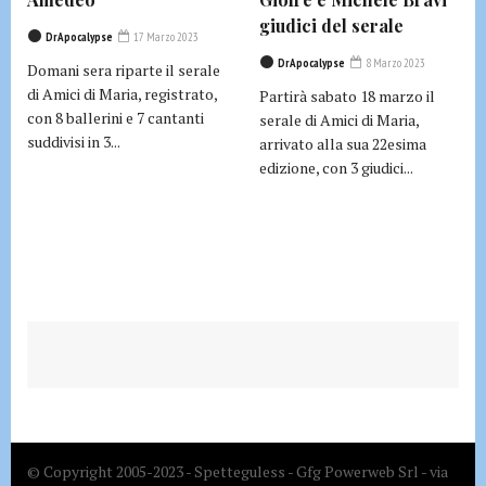
giudici del serale
DrApocalypse
17 Marzo 2023
DrApocalypse
8 Marzo 2023
Domani sera riparte il serale
di Amici di Maria, registrato,
Partirà sabato 18 marzo il
con 8 ballerini e 7 cantanti
serale di Amici di Maria,
suddivisi in 3...
arrivato alla sua 22esima
edizione, con 3 giudici...
© Copyright 2005-2023 - Spetteguless - Gfg Powerweb Srl - via