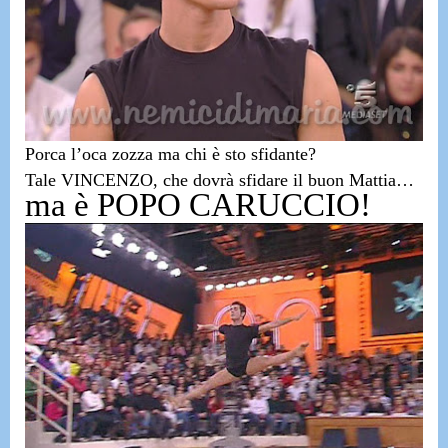
Porca l’oca zozza ma chi è sto sfidante?
Tale VINCENZO, che dovrà sfidare il buon Mattia…
ma è POPO CARUCCIO!