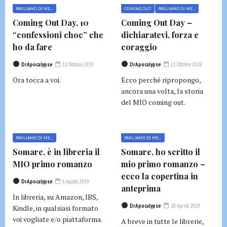
PARLIAMO DI ME...
COMING OUT
PARLIAMO DI ME...
Coming Out Day, 10
Coming Out Day –
“confessioni choc” che
dichiaratevi, forza e
ho da fare
coraggio
DrApocalypse
11 Ottobre 2019
DrApocalypse
11 Ottobre 2019
Ora tocca a voi.
Ecco perché ripropongo,
ancora una volta, la storia
del MIO coming out.
PARLIAMO DI ME...
PARLIAMO DI ME...
Somare, è in libreria il
Somare, ho scritto il
MIO primo romanzo
mio primo romanzo –
ecco la copertina in
DrApocalypse
6 Agosto 2019
anteprima
In libreria, su Amazon, IBS,
DrApocalypse
20 Aprile 2019
Kindle, in qualsiasi formato
voi vogliate e/o piattaforma.
A breve in tutte le librerie,