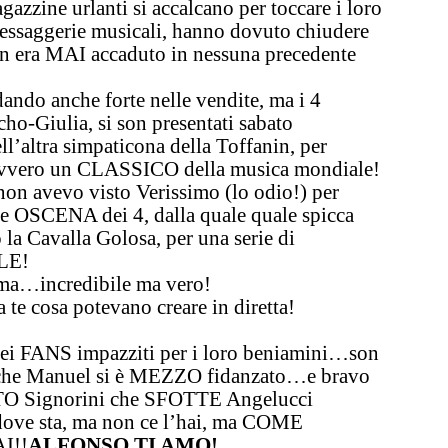
agazzine urlanti si accalcano per toccare i loro
saggerie musicali, hanno dovuto chiudere
n era MAI accaduto in nessuna precedente
do anche forte nelle vend
ite, ma i 4
cho-Giulia, si son presentati
sabato
’altra simpaticona della Toffanin
, per
vvero un CLASSICO della musica mondiale!
on avevo visto Verissimo (lo odio!) per
ne OSCENA dei 4, dalla quale quale spicca
avalla Golosa, per una serie di
LE!
amma…
incredibile ma vero!
 te cosa potevano creare in diretta!
 FANS impazziti per i loro beniamini…son
 che Manuel si è MEZZO fidanzato…e bravo
 Signorini che SFOTTE Angelucci
 dove sta, ma non ce l’hai, ma COME
I!!
ALFONSO TI AMO!