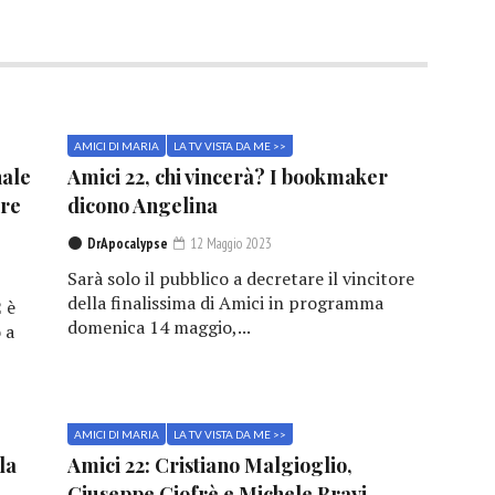
AMICI DI MARIA
LA TV VISTA DA ME >>
nale
Amici 22, chi vincerà? I bookmaker
are
dicono Angelina
DrApocalypse
12 Maggio 2023
Sarà solo il pubblico a decretare il vincitore
della finalissima di Amici in programma
2 è
domenica 14 maggio,...
 a
AMICI DI MARIA
LA TV VISTA DA ME >>
la
Amici 22: Cristiano Malgioglio,
Giuseppe Giofrè e Michele Bravi