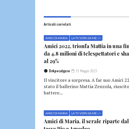
Articoli correlati
AMICI DI MARIA
LA TV VISTA DA ME >>
Amici 2022, trionfa Mattia in una fi
da 4.8 milioni di telespettatori e sh
al 29%
DrApocalypse
15 Maggio 2023
Il vincitore a sorpresa. A far suo Amici 2
stato il ballerino Mattia Zenzola, riuscito
battere...
AMICI DI MARIA
LA TV VISTA DA ME >>
Amici di Maria, il serale riparte dal
tassa Pio e Amedeo