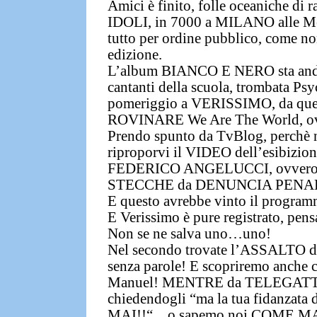
Amici è finito,
folle oceaniche di r
IDOLI, in 7000 a MILANO alle Mes
tutto per ordine pubblico
, come no
edizione.
L’album
BIANCO E NERO sta andan
cantanti della scuola, trombata Psy
pomeriggio a VERISSIMO, da quell
ROVINARE
We Are The World, o
Prendo spunto da
TvBlog,
perchè n
riproporvi
il VIDEO dell’esibizio
FEDERICO ANGELUCCI, ovvero la C
STECCHE da DENUNCIA PENA
E questo avrebbe vinto il progr
E Verissimo è pure registrato, pensa
Non se ne salva uno…uno!
Nel secondo trovate
l’ASSALTO dei
senza parole!
E scopriremo anche
Manuel! MENTRE
da TELEGATTO
chiedendogli
“ma la tua fidanzata
MAI!!
“…o sapemo noi COME MA