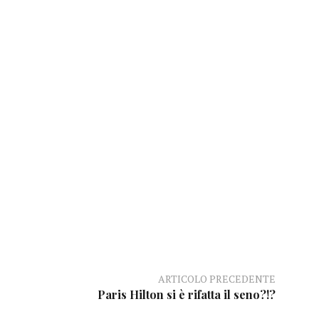
ARTICOLO PRECEDENTE
Paris Hilton si è rifatta il seno?!?