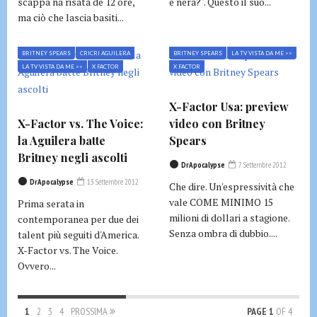
scappa na risata de 12 ore,
è nera?". Questo il suo...
ma ciò che lascia basiti...
BRITNEY SPEARS
CRICRI AGUILERA
BRITNEY SPEARS
LA TV VISTA DA ME >>
LA TV VISTA DA ME >>
X FACTOR
X FACTOR
X-Factor Usa: preview
X-Factor vs. The Voice:
video con Britney
la Aguilera batte
Spears
Britney negli ascolti
DrApocalypse
7 Settembre 2012
DrApocalypse
13 Settembre 2012
Che dire. Un'espressività che
vale COME MINIMO 15
Prima serata in
milioni di dollari a stagione.
contemporanea per due dei
Senza ombra di dubbio....
talent più seguiti d'America.
X-Factor vs. The Voice.
Ovvero...
1
2
3
4
PROSSIMA
PAGE 1
OF 4