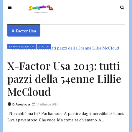
T
T
o
o
g
g
g
g
X-Factor Usa
l
l
e
e
LA TV VISTA DA ME >>
X FACTOR
n
n
a
a
X-Factor Usa 2013: tutti
v
v
i
i
pazzi della 54enne Lillie
g
g
a
a
McCloud
t
t
i
i
DrApocalypse
14 Settembre 2013
o
o
No vabbè ma lei? Parliamone. A partire dagli incredibili 54 anni.
n
n
Live spaventoso. Che voce. Ma come te chiamano. A...