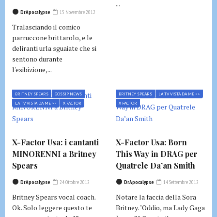
...
DrApocalypse
15 Novembre 2012
Tralasciando il comico
parruccone brittarolo, e le
deliranti urla sguaiate che si
sentono durante
l'esibizione,...
BRITNEY SPEARS
GOSSIP NEWS
BRITNEY SPEARS
LA TV VISTA DA ME >>
LA TV VISTA DA ME >>
X FACTOR
X FACTOR
X-Factor Usa: i cantanti
X-Factor Usa: Born
MINORENNI a Britney
This Way in DRAG per
Spears
Quatrele Da’an Smith
DrApocalypse
24 Ottobre 2012
DrApocalypse
14 Settembre 2012
Britney Spears vocal coach.
Notare la faccia della Sora
Ok. Solo leggere questo te
Britney. "Oddio, ma Lady Gaga