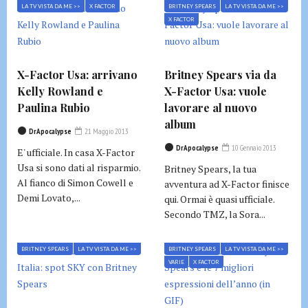
LA TV VISTA DA ME >>
X FACTOR
BRITNEY SPEARS
LA TV VISTA DA ME >>
X FACTOR
X-Factor Usa: arrivano
Britney Spears via da
Kelly Rowland e
X-Factor Usa: vuole
Paulina Rubio
lavorare al nuovo
album
DrApocalypse
21 Maggio 2013
DrApocalypse
10 Gennaio 2013
E' ufficiale. In casa X-Factor
Usa si sono dati al risparmio.
Britney Spears, la tua
Al fianco di Simon Cowell e
avventura ad X-Factor finisce
Demi Lovato,...
qui. Ormai è quasi ufficiale.
Secondo TMZ, la Sora...
BRITNEY SPEARS
LA TV VISTA DA ME >>
BRITNEY SPEARS
LA TV VISTA DA ME >>
VARIE
X FACTOR