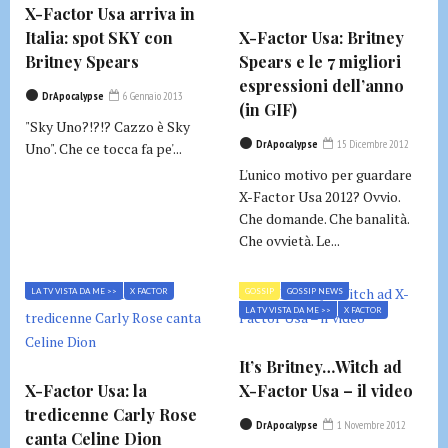
X-Factor Usa arriva in
Italia: spot SKY con
X-Factor Usa: Britney
Britney Spears
Spears e le 7 migliori
espressioni dell’anno
DrApocalypse
6 Gennaio 2013
(in GIF)
"Sky Uno?!?!? Cazzo è Sky
DrApocalypse
15 Dicembre 2012
Uno". Che ce tocca fa pe'...
L'unico motivo per guardare
X-Factor Usa 2012? Ovvio.
Che domande. Che banalità.
Che ovvietà. Le...
LA TV VISTA DA ME >>
X FACTOR
GOSSIP
GOSSIP NEWS
LA TV VISTA DA ME >>
X FACTOR
It’s Britney…Witch ad
X-Factor Usa: la
X-Factor Usa – il video
tredicenne Carly Rose
DrApocalypse
1 Novembre 2012
canta Celine Dion