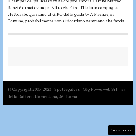
Il camper dei palinsesti tv ha colpito ancora. Perché Matteo
Renzi è ormai ovunque. Altro che Giro d'Italia in campagna
elettorale. Qui siamo al GIRO della guida tv. A Firenze, in
Comune, probabilmente non si ricordano nemmeno che faccia...
© Copyright 2005-2023 - Spetteguless - Gfg Powerweb Srl - via
della Batteria Nomentana, 26 - Roma
Impostazioni privacy