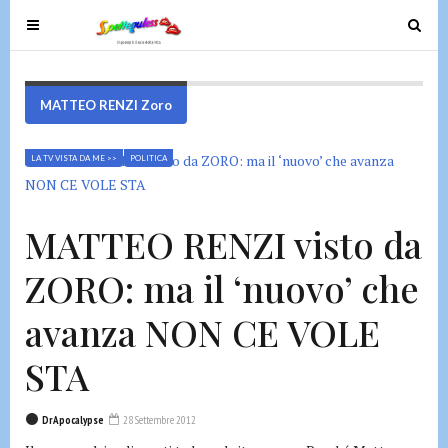
T
T
o
o
g
g
g
g
MATTEO RENZI Zoro
l
l
e
e
LA TV VISTA DA ME >>
POLITICA
n
n
a
a
v
v
MATTEO RENZI visto da
i
i
g
g
ZORO: ma il ‘nuovo’ che
a
a
t
t
avanza NON CE VOLE
i
i
o
o
STA
n
n
DrApocalypse
28 Settembre 2012