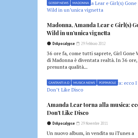
GOSSIP NEWS
MADONNA
Madonna, Amanda Lear e Girl(s) G
Wild in un’unica vignetta
DrApocalypse
29 Febbraio 2012
36 ore fa, come tutti saprete, Girl Gone 
di Madonna è diventata realtà. In 36 ore,
presunta qualità...
CANTANTI A-D
MUSICA NEWS
POPPAROLE
Amanda Lear torna alla musica: ec
Don’t Like Disco
DrApocalypse
29 Novembre 2011
Un nuovo album, in vendita su iTunes a