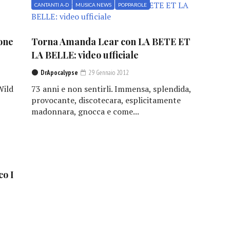
CANTANTI A-D
MUSICA NEWS
POPPAROLE
one
Torna Amanda Lear con LA BETE ET
LA BELLE: video ufficiale
DrApocalypse
29 Gennaio 2012
Wild
73 anni e non sentirli. Immensa, splendida,
provocante, discotecara, esplicitamente
madonnara, gnocca e come...
co I