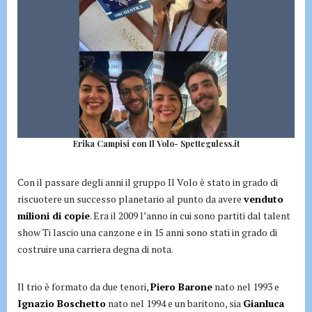
Erika Campisi con Il Volo- Spetteguless.it
Con il passare degli anni il gruppo Il Volo è stato in grado di
riscuotere un successo planetario al punto da avere
venduto
milioni di copie
. Era il 2009 l’anno in cui sono partiti dal talent
show Ti lascio una canzone e in 15 anni sono stati in grado di
costruire una carriera degna di nota.
Il trio è formato da due tenori,
Piero Barone
nato nel 1993 e
Ignazio Boschetto
nato nel 1994 e un baritono, sia
Gianluca