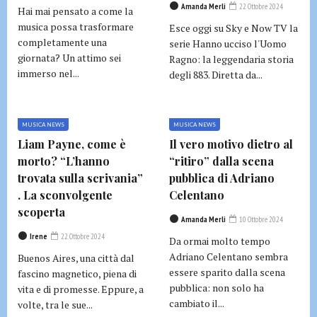
Amanda Merli
22 Ottobre 2024
Hai mai pensato a come la
musica possa trasformare
Esce oggi su Sky e Now TV la
completamente una
serie Hanno ucciso l'Uomo
giornata? Un attimo sei
Ragno: la leggendaria storia
immerso nel...
degli 883. Diretta da...
MUSICA NEWS
MUSICA NEWS
Liam Payne, come è
Il vero motivo dietro al
morto? “L’hanno
“ritiro” dalla scena
trovata sulla scrivania”
pubblica di Adriano
. La sconvolgente
Celentano
scoperta
Amanda Merli
10 Ottobre 2024
Irene
22 Ottobre 2024
Da ormai molto tempo
Adriano Celentano sembra
Buenos Aires, una città dal
essere sparito dalla scena
fascino magnetico, piena di
pubblica: non solo ha
vita e di promesse. Eppure, a
cambiato il...
volte, tra le sue...