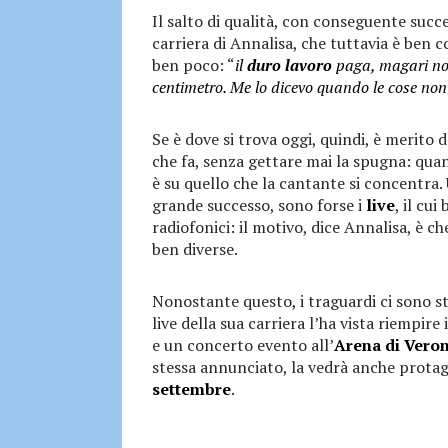
Il salto di qualità, con conseguente suc
carriera di Annalisa, che tuttavia è ben co
ben poco: “
il
duro lavoro
paga, magari no
centimetro. Me lo dicevo quando le cose non
Se è dove si trova oggi, quindi, è merito
che fa, senza gettare mai la spugna: quant
è su quello che la cantante si concentra.
grande successo, sono forse i
live
, il cui
radiofonici: il motivo, dice Annalisa, è c
ben diverse.
Nonostante questo, i traguardi ci sono s
live della sua carriera l’ha vista riempire 
e un concerto evento all’
Arena di Vero
stessa annunciato, la vedrà anche protag
settembre
.