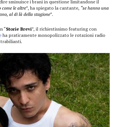
dire sminuisce i brani in questione limitandone il
 come le altre
”, ha spiegato la cantante,
“se hanno una
nano, al di là della stagione
”.
n “
Storie Brevi
”, il richiestissimo featuring con
e
ha praticamente monopolizzato le rotazioni radio
trabilianti.