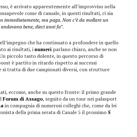
cesso, è arrivato apparentemente all’improvviso nella
nsapevole come di casuale, in questi risultati, ci sia
n immediatamente, ma paga. Non c’è da mollare un
 andavano bene, dieci anni fa
”.
 dell’impegno che ha continuato a profondere in quello
o ai risultati, i
numeri
parlano chiaro, anche se non
 Un piccolo tasto dolente, in questo percorso di
 boost è partito in ritardo rispetto ai successi
he si tratta di due campionati diversi, con strutture
tati, eccome, anche su questo fronte: il primo grande
il
Forum di Assago
, seguito da un tour nei palasport
na
in compagnia di numerosi colleghi che, come da lei
onista della prima serata di Canale 5 il prossimo
5