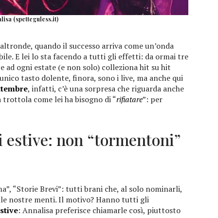
lisa (spetteguless.it)
’altronde, quando il successo arriva come un’onda
le. E lei lo sta facendo a tutti gli effetti: da ormai tre
 e ad ogni estate (e non solo) colleziona hit su hit
unico tasto dolente, finora, sono i live, ma anche qui
ttembre
, infatti, c’è una sorpresa che riguarda anche
 trottola come lei ha bisogno di “
rifiatare
”: per
i estive: non “tormentoni”
, “Storie Brevi”: tutti brani che, al solo nominarli,
le nostre menti. Il motivo? Hanno tutti gli
estive
: Annalisa preferisce chiamarle così, piuttosto