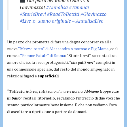
Dal palco del Road to Battiti a
Giovinazzo!
#Annalisa
#Tananai
#StorieBrevi
#RoadToBattiti
#Giovinazzo
#Live
♬ suono originale – AnnalisaLive
Un pezzo che promette di fare una degna concorrenza alla
nuova
“Mezzo rotto” di Alessandra Amoroso e Big Mama
, così
come a
“Femme Fatale” di Emma
: “Storie brevi” racconta di un
amore che isola i suoi protagonisti, “
due gatti neri
” complici in
una connessione speciale, dal resto del mondo, impegnato in
relazioni fugaci e
superficiali
.
“
Tutte storie brevi, tutti sono al mare e noi no. Abbiamo troppe cose
in ballo
” recita il ritornello, regalando l’intreccio di due voci che
stanno particolarmente bene insieme. E che non vediamo l’ora
di ascoltare a ripetizione a partire da domani.