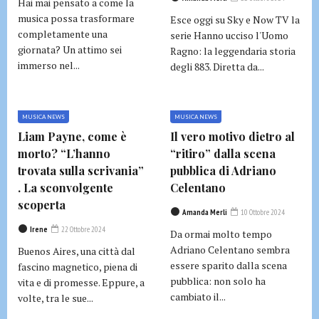
Hai mai pensato a come la
musica possa trasformare
Esce oggi su Sky e Now TV la
completamente una
serie Hanno ucciso l'Uomo
giornata? Un attimo sei
Ragno: la leggendaria storia
immerso nel...
degli 883. Diretta da...
MUSICA NEWS
MUSICA NEWS
Liam Payne, come è
Il vero motivo dietro al
morto? “L’hanno
“ritiro” dalla scena
trovata sulla scrivania”
pubblica di Adriano
. La sconvolgente
Celentano
scoperta
Amanda Merli
10 Ottobre 2024
Irene
22 Ottobre 2024
Da ormai molto tempo
Adriano Celentano sembra
Buenos Aires, una città dal
essere sparito dalla scena
fascino magnetico, piena di
pubblica: non solo ha
vita e di promesse. Eppure, a
cambiato il...
volte, tra le sue...