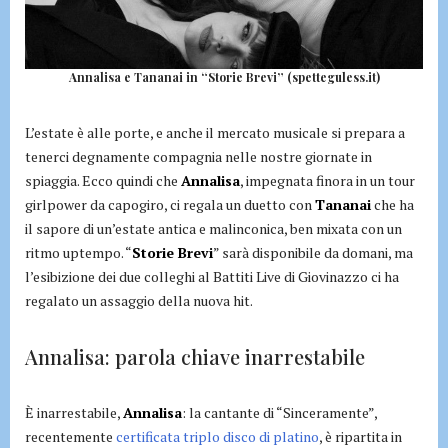
Annalisa e Tananai in “Storie Brevi” (spetteguless.it)
L’estate è alle porte, e anche il mercato musicale si prepara a
tenerci degnamente compagnia nelle nostre giornate in
spiaggia. Ecco quindi che
Annalisa
, impegnata finora in un tour
girlpower da capogiro, ci regala un duetto con
Tananai
che ha
il sapore di un’estate antica e malinconica, ben mixata con un
ritmo uptempo. “
Storie Brevi
” sarà disponibile da domani, ma
l’esibizione dei due colleghi al Battiti Live di Giovinazzo ci ha
regalato un assaggio della nuova hit.
Annalisa: parola chiave inarrestabile
È inarrestabile,
Annalisa
: la cantante di “Sinceramente”,
recentemente
certificata triplo disco di platino
, è ripartita in