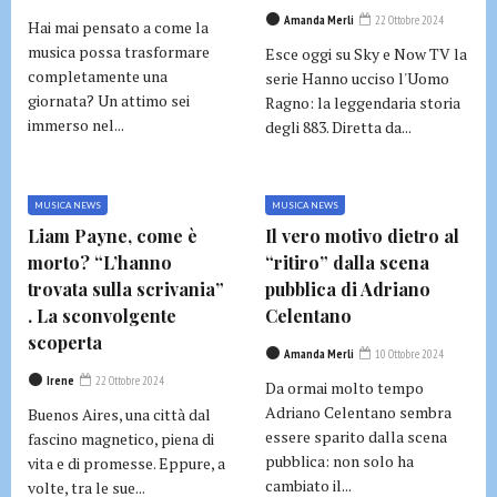
Amanda Merli
22 Ottobre 2024
Hai mai pensato a come la
musica possa trasformare
Esce oggi su Sky e Now TV la
completamente una
serie Hanno ucciso l'Uomo
giornata? Un attimo sei
Ragno: la leggendaria storia
immerso nel...
degli 883. Diretta da...
MUSICA NEWS
MUSICA NEWS
Liam Payne, come è
Il vero motivo dietro al
morto? “L’hanno
“ritiro” dalla scena
trovata sulla scrivania”
pubblica di Adriano
. La sconvolgente
Celentano
scoperta
Amanda Merli
10 Ottobre 2024
Irene
22 Ottobre 2024
Da ormai molto tempo
Adriano Celentano sembra
Buenos Aires, una città dal
essere sparito dalla scena
fascino magnetico, piena di
pubblica: non solo ha
vita e di promesse. Eppure, a
cambiato il...
volte, tra le sue...