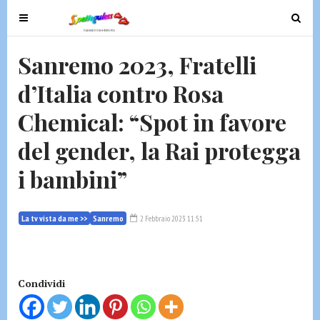
T
T
o
o
g
g
Sanremo 2023, Fratelli
g
g
d’Italia contro Rosa
l
l
e
e
Chemical: “Spot in favore
n
n
a
a
del gender, la Rai protegga
v
v
i bambini”
i
i
g
g
a
a
La tv vista da me >>
Sanremo
2 Febbraio 2023 11:51
t
t
i
i
o
o
n
n
Condividi