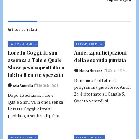
Articoli correlati
LA TV VISTA DA ME >>
LA TV VISTA DA ME >>
Loretta Goggi, la sua
Amici 24 anticipazioni
assenza a Tale e Quale
della seconda puntata
Show pesa soprattutto a
Marina Nardone
8 Ottobre 2024
lui: ha il cuore spezzato
Domenica 6 ottobre il
Asia Paparella
10 Ottobre 2024
programma più atteso, Amici
24, è ritornato su Canale 5.
Dopo 13 edizioni, Tale e
Questo venerdì si...
Quale Show va in onda senza
Loretta Goggi: oltre al
pubblico, a sentire di più la...
LA TV VISTA DA ME >>
LA TV VISTA DA ME >>