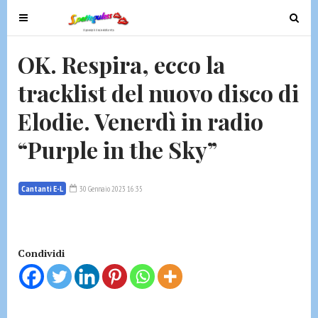
T
T
o
o
g
g
OK. Respira, ecco la
g
g
tracklist del nuovo disco di
l
l
e
e
Elodie. Venerdì in radio
n
n
a
a
“Purple in the Sky”
v
v
i
i
g
g
Cantanti E-L
30 Gennaio 2023 16:35
a
a
t
t
i
i
Condividi
o
o
n
n