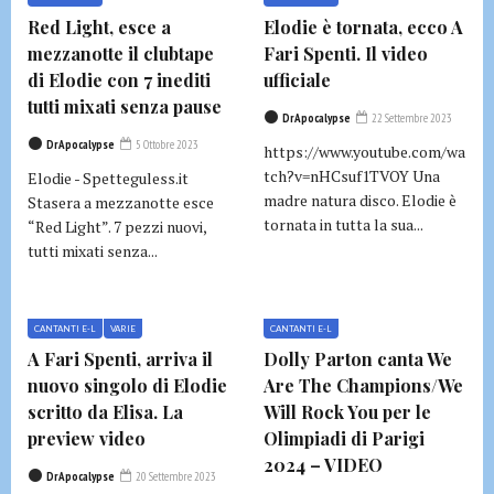
Red Light, esce a
Elodie è tornata, ecco A
mezzanotte il clubtape
Fari Spenti. Il video
di Elodie con 7 inediti
ufficiale
tutti mixati senza pause
DrApocalypse
22 Settembre 2023
DrApocalypse
5 Ottobre 2023
https://www.youtube.com/wa
tch?v=nHCsuf1TVOY Una
Elodie - Spetteguless.it
madre natura disco. Elodie è
Stasera a mezzanotte esce
tornata in tutta la sua...
“Red Light”. 7 pezzi nuovi,
tutti mixati senza...
CANTANTI E-L
VARIE
CANTANTI E-L
A Fari Spenti, arriva il
Dolly Parton canta We
nuovo singolo di Elodie
Are The Champions/We
scritto da Elisa. La
Will Rock You per le
preview video
Olimpiadi di Parigi
2024 – VIDEO
DrApocalypse
20 Settembre 2023