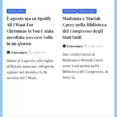
MARIAH CAREY
MADONNA
MARIAH CAREY
È agosto ma su Spotify
Madonna e Mariah
All I Want For
Carey nella Biblioteca
Christmas Is You è stata
del Congresso degli
ascoltata 100.000 volte
Stati Uniti
in un giorno
DrApocalypse
13 Aprile 2023
DrApocalypse
6 Agosto 2023
Due celebri lavori di
Madonna e Mariah Carey
Siamo al 6 agosto, alla vigilia
sono stati inclusi nella
di Natale mancano 140 giorni,
Biblioteca del Congresso, di
eppure nel mondo c'è chi
fatto la...
ascolta All I Want...