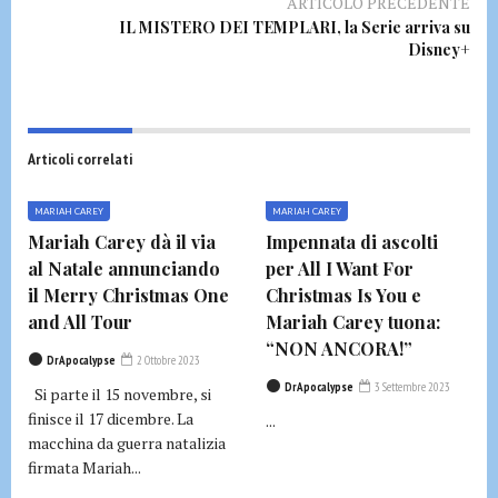
ARTICOLO PRECEDENTE
IL MISTERO DEI TEMPLARI, la Serie arriva su
Disney+
Articoli correlati
MARIAH CAREY
MARIAH CAREY
Mariah Carey dà il via
Impennata di ascolti
al Natale annunciando
per All I Want For
il Merry Christmas One
Christmas Is You e
and All Tour
Mariah Carey tuona:
“NON ANCORA!”
DrApocalypse
2 Ottobre 2023
DrApocalypse
3 Settembre 2023
Si parte il 15 novembre, si
finisce il 17 dicembre. La
...
macchina da guerra natalizia
firmata Mariah...