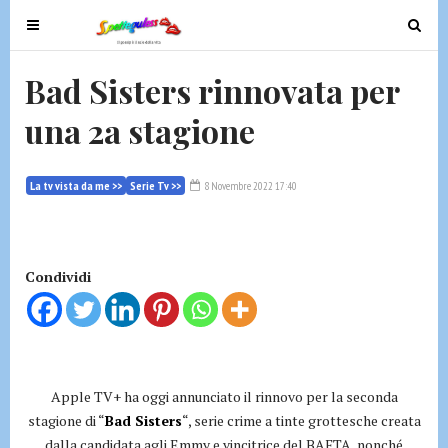
T
T
o
o
g
g
Bad Sisters rinnovata per
g
g
una 2a stagione
l
l
e
e
n
n
La tv vista da me >>
Serie Tv >>
8 Novembre 2022 17:40
a
a
v
v
i
i
g
g
Condividi
a
a
t
t
i
i
o
o
n
n
Apple TV+ ha oggi annunciato il rinnovo per la seconda
stagione di “
Bad Sisters
“, serie crime a tinte grottesche creata
dalla candidata agli Emmy e vincitrice del BAFTA, nonché