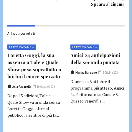
Spears al cinema
Articoli correlati
LA TV VISTA DA ME >>
LA TV VISTA DA ME >>
Loretta Goggi, la sua
Amici 24 anticipazioni
assenza a Tale e Quale
della seconda puntata
Show pesa soprattutto a
Marina Nardone
8 Ottobre 2024
lui: ha il cuore spezzato
Domenica 6 ottobre il
Asia Paparella
10 Ottobre 2024
programma più atteso, Amici
24, è ritornato su Canale 5.
Dopo 13 edizioni, Tale e
Questo venerdì si...
Quale Show va in onda senza
Loretta Goggi: oltre al
pubblico, a sentire di più la...