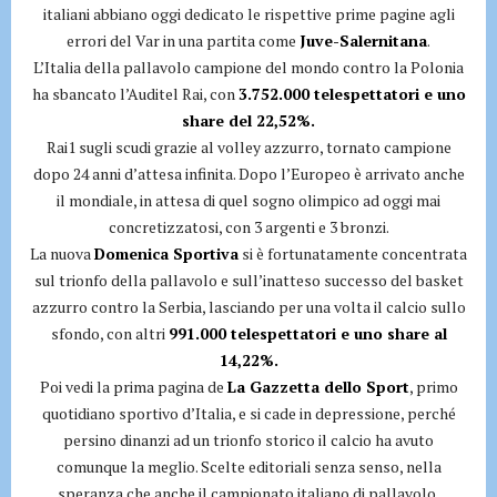
italiani abbiano oggi dedicato le rispettive prime pagine agli
errori del Var in una partita come
Juve-Salernitana
.
L’Italia della pallavolo campione del mondo contro la Polonia
ha sbancato l’Auditel Rai, con
3.752.000 telespettatori e uno
share del 22,52%.
Rai1 sugli scudi grazie al volley azzurro, tornato campione
dopo 24 anni d’attesa infinita. Dopo l’Europeo è arrivato anche
il mondiale, in attesa di quel sogno olimpico ad oggi mai
concretizzatosi, con 3 argenti e 3 bronzi.
La nuova
Domenica Sportiva
si è fortunatamente concentrata
sul trionfo della pallavolo e sull’inatteso successo del basket
azzurro contro la Serbia, lasciando per una volta il calcio sullo
sfondo, con altri
991.000 telespettatori e uno share al
14,22%.
Poi vedi la prima pagina de
La Gazzetta dello Sport
, primo
quotidiano sportivo d’Italia, e si cade in depressione, perché
persino dinanzi ad un trionfo storico il calcio ha avuto
comunque la meglio. Scelte editoriali senza senso, nella
speranza che anche il campionato italiano di pallavolo,