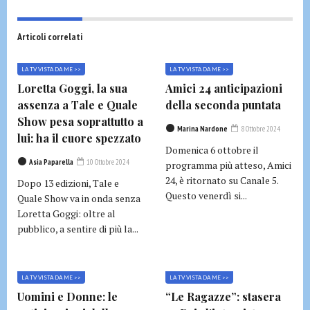
Articoli correlati
LA TV VISTA DA ME >>
LA TV VISTA DA ME >>
Loretta Goggi, la sua
Amici 24 anticipazioni
assenza a Tale e Quale
della seconda puntata
Show pesa soprattutto a
Marina Nardone
8 Ottobre 2024
lui: ha il cuore spezzato
Domenica 6 ottobre il
Asia Paparella
10 Ottobre 2024
programma più atteso, Amici
24, è ritornato su Canale 5.
Dopo 13 edizioni, Tale e
Questo venerdì si...
Quale Show va in onda senza
Loretta Goggi: oltre al
pubblico, a sentire di più la...
LA TV VISTA DA ME >>
LA TV VISTA DA ME >>
Uomini e Donne: le
“Le Ragazze”: stasera