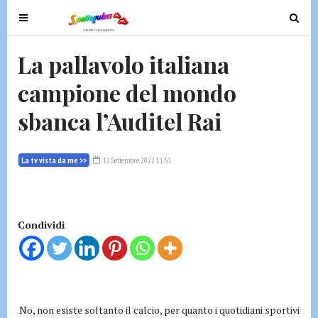
T
T
o
o
g
g
La pallavolo italiana
g
g
campione del mondo
l
l
e
e
sbanca l’Auditel Rai
n
n
a
a
v
v
La tv vista da me >>
12 Settembre 2022 11:51
i
i
g
g
a
a
t
t
Condividi
i
i
o
o
n
n
No, non esiste soltanto il calcio, per quanto i quotidiani sportivi