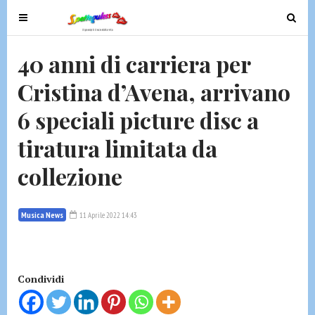
T
T
o
o
g
g
40 anni di carriera per
g
g
Cristina d’Avena, arrivano
l
l
e
e
6 speciali picture disc a
n
n
a
a
tiratura limitata da
v
v
collezione
i
i
g
g
a
a
Musica News
11 Aprile 2022 14:43
t
t
i
i
o
o
n
n
Condividi