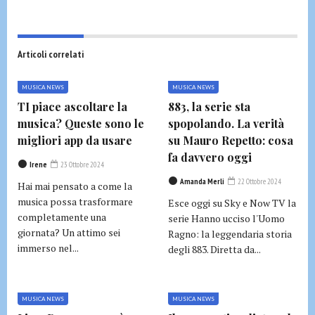
Articoli correlati
MUSICA NEWS
MUSICA NEWS
TI piace ascoltare la
883, la serie sta
musica? Queste sono le
spopolando. La verità
migliori app da usare
su Mauro Repetto: cosa
fa davvero oggi
Irene
23 Ottobre 2024
Amanda Merli
22 Ottobre 2024
Hai mai pensato a come la
musica possa trasformare
Esce oggi su Sky e Now TV la
completamente una
serie Hanno ucciso l'Uomo
giornata? Un attimo sei
Ragno: la leggendaria storia
immerso nel...
degli 883. Diretta da...
MUSICA NEWS
MUSICA NEWS