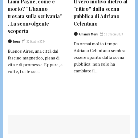
Liam Payne, come è
Il vero motivo dietro al
morto? “L’hanno
“ritiro” dalla scena
trovata sulla scrivania”
pubblica di Adriano
. La sconvolgente
Celentano
scoperta
Amanda Merli
10 Ottobre 2024
Irene
22 Ottobre 2024
Da ormai molto tempo
Adriano Celentano sembra
Buenos Aires, una città dal
essere sparito dalla scena
fascino magnetico, piena di
pubblica: non solo ha
vita e di promesse. Eppure, a
cambiato il...
volte, tra le sue...