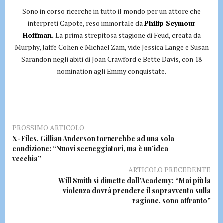
Sono in corso ricerche in tutto il mondo per un attore che
interpreti Capote, reso immortale da
Philip Seymour
Hoffman.
La prima strepitosa stagione di Feud, creata da
Murphy, Jaffe Cohen e Michael Zam, vide Jessica Lange e Susan
Sarandon negli abiti di Joan Crawford e Bette Davis, con 18
nomination agli Emmy conquistate.
PROSSIMO ARTICOLO
X-Files, Gillian Anderson tornerebbe ad una sola
condizione: “Nuovi sceneggiatori, ma è un’idea
vecchia”
ARTICOLO PRECEDENTE
Will Smith si dimette dall’Academy: “Mai più la
violenza dovrà prendere il sopravvento sulla
ragione, sono affranto”