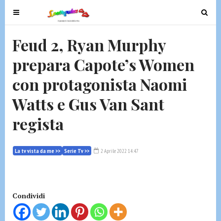
T
T
o
o
g
g
Feud 2, Ryan Murphy
g
g
prepara Capote’s Women
l
l
e
e
con protagonista Naomi
n
n
a
a
Watts e Gus Van Sant
v
v
regista
i
i
g
g
a
a
La tv vista da me >>
Serie Tv >>
2 Aprile 2022 14:47
t
t
i
i
o
o
n
n
Condividi