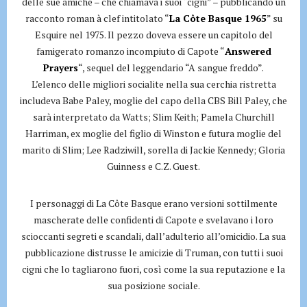
delle sue amiche – che chiamava i suoi “cigni” – pubblicando un
racconto roman à clef intitolato “
La Côte Basque 1965
” su
Esquire nel 1975. Il pezzo doveva essere un capitolo del
famigerato romanzo incompiuto di Capote “
Answered
Prayers
“, sequel del leggendario “A sangue freddo”.
L’elenco delle migliori socialite nella sua cerchia ristretta
includeva Babe Paley, moglie del capo della CBS Bill Paley, che
sarà interpretato da Watts; Slim Keith; Pamela Churchill
Harriman, ex moglie del figlio di Winston e futura moglie del
marito di Slim; Lee Radziwill, sorella di Jackie Kennedy; Gloria
Guinness e C.Z. Guest.
I personaggi di La Côte Basque erano versioni sottilmente
mascherate delle confidenti di Capote e svelavano i loro
scioccanti segreti e scandali, dall’adulterio all’omicidio. La sua
pubblicazione distrusse le amicizie di Truman, con tutti i suoi
cigni che lo tagliarono fuori, così come la sua reputazione e la
sua posizione sociale.