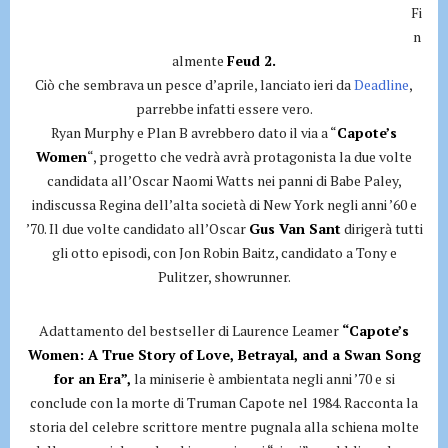
Fi
n
almente
Feud 2.
Ciò che sembrava un pesce d’aprile, lanciato ieri da
Deadline
,
parrebbe infatti essere vero.
Ryan Murphy e Plan B avrebbero dato il via a “
Capote’s
Women
“, progetto che vedrà avrà protagonista la due volte
candidata all’Oscar Naomi Watts nei panni di Babe Paley,
indiscussa Regina dell’alta società di New York negli anni ’60 e
’70. Il due volte candidato all’Oscar
Gus Van Sant
dirigerà tutti
gli otto episodi, con Jon Robin Baitz, candidato a Tony e
Pulitzer, showrunner.
Adattamento del bestseller di Laurence Leamer
“Capote’s
Women: A True Story of Love, Betrayal, and a Swan Song
for an Era”,
la miniserie è ambientata negli anni ’70 e si
conclude con la morte di Truman Capote nel 1984. Racconta la
storia del celebre scrittore mentre pugnala alla schiena molte