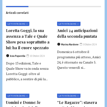
Articoli correlati
LA TV VISTA DA ME >>
LA TV VISTA DA ME >>
Loretta Goggi, la sua
Amici 24 anticipazioni
assenza a Tale e Quale
della seconda puntata
Show pesa soprattutto a
Marina Nardone
8 Ottobre 2024
lui: ha il cuore spezzato
Domenica 6 ottobre il
Asia Paparella
10 Ottobre 2024
programma più atteso, Amici
24, è ritornato su Canale 5.
Dopo 13 edizioni, Tale e
Questo venerdì si...
Quale Show va in onda senza
Loretta Goggi: oltre al
pubblico, a sentire di più la...
LA TV VISTA DA ME >>
LA TV VISTA DA ME >>
Uomini e Donne: le
“Le Ragazze”: stasera