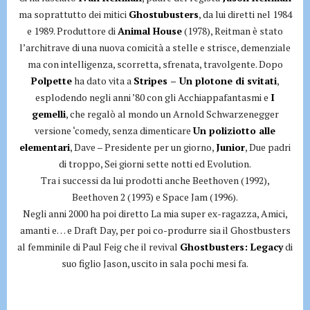
ma soprattutto dei mitici
Ghostubusters
, da lui diretti nel 1984
e 1989. Produttore di
Animal House
(1978), Reitman è stato
l’architrave di una nuova comicità a stelle e strisce, demenziale
ma con intelligenza, scorretta, sfrenata, travolgente. Dopo
Polpette
ha dato vita a
Stripes – Un plotone di svitati
,
esplodendo negli anni ’80 con gli Acchiappafantasmi e
I
gemelli
, che regalò al mondo un Arnold Schwarzenegger
versione ‘comedy, senza dimenticare
Un poliziotto alle
elementari
, Dave – Presidente per un giorno,
Junior
, Due padri
di troppo, Sei giorni sette notti ed Evolution.
Tra i successi da lui prodotti anche Beethoven (1992),
Beethoven 2 (1993) e Space Jam (1996).
Negli anni 2000 ha poi diretto La mia super ex-ragazza, Amici,
amanti e… e Draft Day, per poi co-produrre sia il Ghostbusters
al femminile di Paul Feig che il revival
Ghostbusters: Legacy
di
suo figlio Jason, uscito in sala pochi mesi fa.