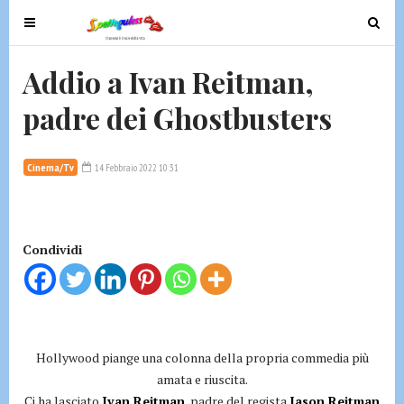
T
T
o
o
g
g
Addio a Ivan Reitman,
g
g
padre dei Ghostbusters
l
l
e
e
n
n
Cinema/Tv
14 Febbraio 2022 10:31
a
a
v
v
i
i
g
g
Condividi
a
a
t
t
i
i
o
o
n
n
Hollywood piange una colonna della propria commedia più
amata e riuscita.
Ci ha lasciato
Ivan Reitman
, padre del regista
Jason Reitman