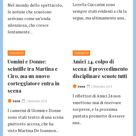
Lorella Cuccarini sono
Nel mondo dello spettacolo,
sempre stati evidenti a chi la
le notizie che scuotono
segue, ma ultimamente una...
arrivano come un’onda
silenziosa, che cresce
lentamente...
CINEMA/TV
CINEMA/TV
Uomini e Donne:
Amici 24, colpo di
scintille tra Martina e
scena: il provvedimento
Ciro, ma un nuovo
disciplinare scuote tutti
corteggiatore entra in
Irene
2 Novembre 2024
scena
I riflettori di Amici 24 non
Irene
2 Novembre 2024
smettono mai di riservare
sorprese, e la prossima
I camerini di Uomini e Donne
puntata promette di essere
sono stati teatro di una scena
una...
piuttosto accesa, che ha
visto Martina De Ioannon...