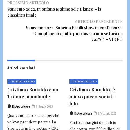
PROSSIMO ARTICOLO
Sanremo 2022, trionfano Mahmood e Blanco – la
classifica finale
ARTICOLO PRECEDENTE
Sanremo 2022, Sabrina Ferilli show in conferenza:
“Complimenti a tutti, poi stasera non se farà un
caz*o” – VIDEO
Articoli correlati
CRISTIANO RONALDO
CRISTIANO RONALDO
Cristiano Ronaldo è un
Cristiano Ronaldo, è
Tritone in mutande
nuovo pacco social –
foto
DrApocalypse
9 Maggio 2023
DrApocalypse
2 Febbraio 2023
Qualcuno ha rosicato perché
voleva prendere parte a La
Finito ai margini del calcio
Sirenetta in live-action? CR7,
che conta, con 200 milioni di