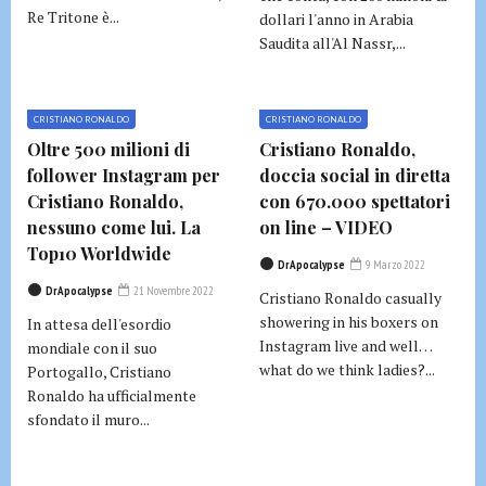
Re Tritone è...
dollari l'anno in Arabia
Saudita all'Al Nassr,...
CRISTIANO RONALDO
CRISTIANO RONALDO
Oltre 500 milioni di
Cristiano Ronaldo,
follower Instagram per
doccia social in diretta
Cristiano Ronaldo,
con 670.000 spettatori
nessuno come lui. La
on line – VIDEO
Top10 Worldwide
DrApocalypse
9 Marzo 2022
DrApocalypse
21 Novembre 2022
Cristiano Ronaldo casually
showering in his boxers on
In attesa dell'esordio
Instagram live and well…
mondiale con il suo
what do we think ladies?...
Portogallo, Cristiano
Ronaldo ha ufficialmente
sfondato il muro...