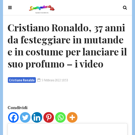
T
T
o
o
g
g
Cristiano Ronaldo, 37 anni
g
g
da festeggiare in mutande
l
l
e
e
e in costume per lanciare il
n
n
a
a
suo profumo – i video
v
v
i
i
g
g
Cristiano Ronaldo
5 Febbraio 2022 18:53
a
a
t
t
i
i
Condividi
o
o
n
n