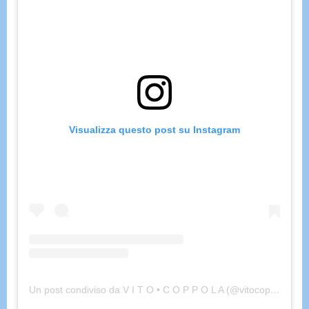
Visualizza questo post su Instagram
Un post condiviso da V I T O • C O P P O L A (@vitocopppola)