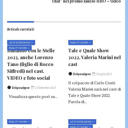
That” nel promo lancio HBO – video
Articoli correlati
LA TV VISTA DA ME >>
REALITY SHOW >>
REALITY SHOW >>
Ballando con le Stelle
Tale e Quale Show
2023, anche Lorenzo
2022, Valeria Marini nel
Tano (figlio di Rocco
cast
Siffredi) nel cast.
DrApocalypse
8 Luglio 2022
VIDEO e foto social
Il colpaccio di Carlo Conti.
DrApocalypse
22 Settembre 2023
Valeria Marini sarà nel cast di
Tale e Quale Show 2022.
Visualizza questo post su...
Parola di...
REALITY SHOW >>
LA TV VISTA DA ME >>
REALITY SHOW >>