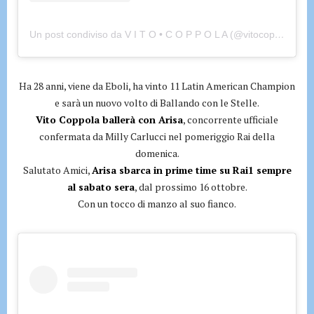
Un post condiviso da V I T O • C O P P O L A (@vitocopppola)
Ha 28 anni, viene da Eboli, ha vinto 11 Latin American Champion
e sarà un nuovo volto di Ballando con le Stelle.
Vito Coppola ballerà con Arisa
, concorrente ufficiale
confermata da Milly Carlucci nel pomeriggio Rai della
domenica.
Salutato Amici,
Arisa sbarca in prime time su Rai1 sempre
al sabato sera
, dal prossimo 16 ottobre.
Con un tocco di manzo al suo fianco.