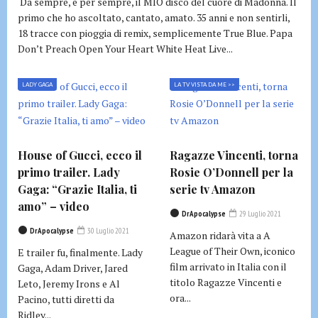
Da sempre, e per sempre, il MIO disco del cuore di Madonna. Il
primo che ho ascoltato, cantato, amato. 35 anni e non sentirli,
18 tracce con pioggia di remix, semplicemente True Blue. Papa
Don’t Preach Open Your Heart White Heat Live...
LADY GAGA
LA TV VISTA DA ME >>
House of Gucci, ecco il
Ragazze Vincenti, torna
primo trailer. Lady
Rosie O’Donnell per la
Gaga: “Grazie Italia, ti
serie tv Amazon
amo” – video
DrApocalypse
29 Luglio 2021
DrApocalypse
30 Luglio 2021
Amazon ridarà vita a A
League of Their Own, iconico
E trailer fu, finalmente. Lady
film arrivato in Italia con il
Gaga, Adam Driver, Jared
titolo Ragazze Vincenti e
Leto, Jeremy Irons e Al
ora...
Pacino, tutti diretti da
Ridley...