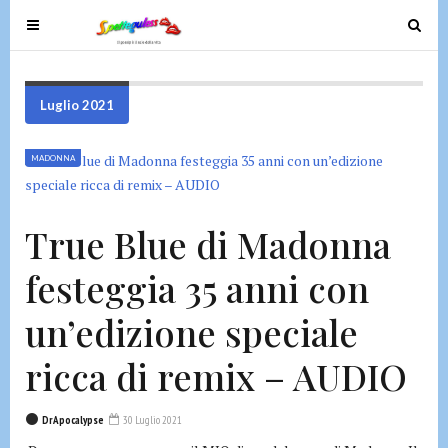
T
T
o
o
g
g
g
g
Luglio 2021
l
l
e
e
MADONNA
n
n
a
a
v
v
True Blue di Madonna
i
i
g
g
festeggia 35 anni con
a
a
t
t
un’edizione speciale
i
i
o
o
ricca di remix – AUDIO
n
n
DrApocalypse
30 Luglio 2021