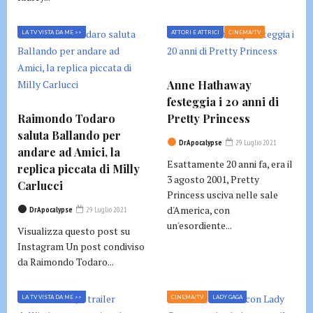
LA TV VISTA DA ME >>
ATTORI E ATTRICI
CINEMA/TV
Anne Hathaway
festeggia i 20 anni di
Raimondo Todaro
Pretty Princess
saluta Ballando per
DrApocalypse
29 Luglio 2021
andare ad Amici, la
Esattamente 20 anni fa, era il
replica piccata di Milly
3 agosto 2001, Pretty
Carlucci
Princess usciva nelle sale
d'America, con
DrApocalypse
29 Luglio 2021
un'esordiente...
Visualizza questo post su
Instagram Un post condiviso
da Raimondo Todaro...
LA TV VISTA DA ME >>
CINEMA/TV
LADY GAGA