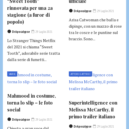
“Sweet Tooth”
ufficiale
rinnovata per una 2a
DrApocalypse
29 Luglio 2021
stagione (a furor di
Arisa Catwoman che balla e
popolo)
dipinge, con un mazzo di rose
DrApocalypse
29 Luglio 2021
tra le cosce e le puntine sul
braccio. Sono...
Lo Stranger Things Netflix
del 2021 si chiama “Sweet
Tooth”, adorabile serie tratta
dalla serie di fumetti...
VARIE
ATTORI E ATTRICI
Mahmood in costume,
torna lo slip – le foto
Superintelligence con
social
Melissa McCarthy, il
primo trailer italiano
DrApocalypse
29 Luglio 2021
DrApocalypse
29 Luglio 2021
Chiesto a gran voce dal