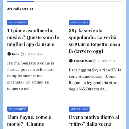
Articoli correlati
MUSICA NEWS
MUSICA NEWS
TI piace ascoltare la
883, la serie sta
musica? Queste sono le
spopolando. La verità
migliori app da usare
su Mauro Repetto: cosa
fa davvero oggi
Irene
23 Ottobre 2024
Amanda Merli
22 Ottobre 2024
Hai mai pensato a come la
musica possa trasformare
Esce oggi su Sky e Now TV la
completamente una
serie Hanno ucciso l'Uomo
giornata? Un attimo sei
Ragno: la leggendaria storia
immerso nel...
degli 883. Diretta da...
MUSICA NEWS
MUSICA NEWS
Liam Payne, come è
Il vero motivo dietro al
morto? “L’hanno
“ritiro” dalla scena