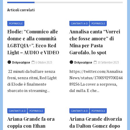
Articoli correlati
POPPAROLE
CANTANTI A-D
POPPAROLE
Elodie: “Comunico alle
Annalisa canta “Vorrei
donne e alla comunità
che fosse amore” di
LGBTQIA+”. Ecco Red
Mina per Pasta
Light – AUDIO e VIDEO
Garofalo, lo spot
DrApocalypse
6 Ottobre 2023
DrApocalypse
10 Settembre 2023
22 minuti da ballare senza
https://twitter.com/Annalisa
freni, senza ritmi, Red Light
News/status/17005929700244
di Elodie è finalmente
89256 La cover a sorpresa,
sbarcato in streaming...
dal nulla. E che...
CANTANTI A-D
POPPAROLE
CANTANTI A-D
POPPAROLE
Ariana Grande fa ora
Ariana Grande divorzia
coppia con Ethan
da Dalton Gomez dopo