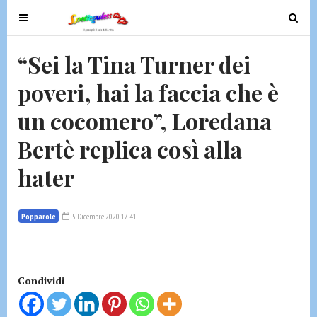
T
T
o
o
g
g
“Sei la Tina Turner dei
g
g
poveri, hai la faccia che è
l
l
e
e
un cocomero”, Loredana
n
n
a
a
Bertè replica così alla
v
v
hater
i
i
g
g
a
a
Popparole
5 Dicembre 2020 17:41
t
t
i
i
o
o
n
n
Condividi