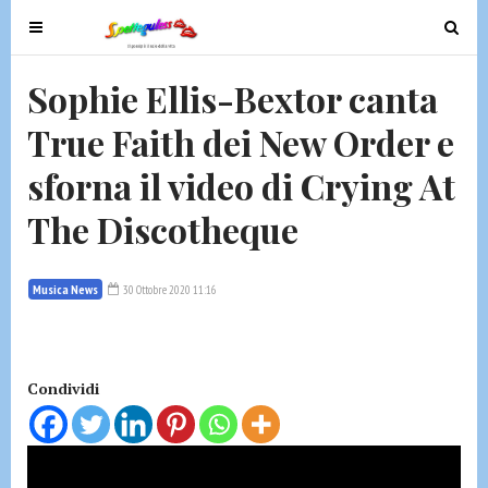
T
T
o
o
g
g
Sophie Ellis-Bextor canta
g
g
True Faith dei New Order e
l
l
e
e
sforna il video di Crying At
n
n
a
a
The Discotheque
v
v
i
i
g
g
Musica News
30 Ottobre 2020 11:16
a
a
t
t
i
i
Condividi
o
o
n
n