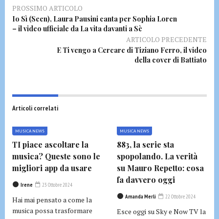
PROSSIMO ARTICOLO
Io Sì (Seen), Laura Pausini canta per Sophia Loren
– il video ufficiale da La vita davanti a Sè
ARTICOLO PRECEDENTE
E Ti vengo a Cercare di Tiziano Ferro, il video
della cover di Battiato
Articoli correlati
MUSICA NEWS
MUSICA NEWS
TI piace ascoltare la
883, la serie sta
musica? Queste sono le
spopolando. La verità
migliori app da usare
su Mauro Repetto: cosa
fa davvero oggi
Irene
23 Ottobre 2024
Amanda Merli
22 Ottobre 2024
Hai mai pensato a come la
musica possa trasformare
Esce oggi su Sky e Now TV la