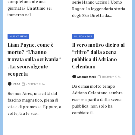
completamente una
serie Hanno ucciso l'Uomo
giornata? Un attimo sei
Ragno: la leggendaria storia
immerso nel...
degli 883. Diretta da...
MUSICA NEWS
MUSICA NEWS
Liam Payne, come è
Il vero motivo dietro al
morto? “L’hanno
“ritiro” dalla scena
trovata sulla scrivania”
pubblica di Adriano
. La sconvolgente
Celentano
scoperta
Amanda Merli
10 Ottobre 2024
Irene
22 Ottobre 2024
Da ormai molto tempo
Adriano Celentano sembra
Buenos Aires, una città dal
essere sparito dalla scena
fascino magnetico, piena di
pubblica: non solo ha
vita e di promesse. Eppure, a
cambiato il...
volte, tra le sue...