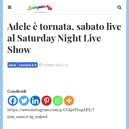
T
T
o
o
g
g
Adele è tornata, sabato live
g
g
al Saturday Night Live
l
l
e
e
Show
n
n
a
a
v
v
Adele
Cantanti A-D
18 Ottobre 2020 22:58
i
i
g
g
a
a
t
t
Condividi
i
i
o
o
https://www.instagram.com/p/CGfpHYogAPE/?
n
n
utm_source=ig_embed