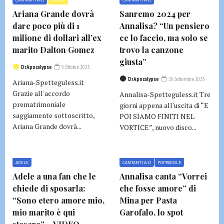
CANTANTI A-D
GOSSIP
CANTANTI A-D
Ariana Grande dovrà
Sanremo 2024 per
dare poco più di 1
Annalisa? “Un pensiero
milione di dollari all’ex
ce lo faccio, ma solo se
marito Dalton Gomez
trovo la canzone
giusta”
DrApocalypse
9 Ottobre 2023
DrApocalypse
26 Settembre 2023
Ariana-Spetteguless.it
Grazie all'accordo
Annalisa-Spetteguless.it Tre
prematrimoniale
giorni appena all'uscita di “E
saggiamente sottoscritto,
POI SIAMO FINITI NEL
Ariana Grande dovrà...
VORTICE”, nuovo disco...
ADELE
CANTANTI A-D
POPPAROLE
Adele a una fan che le
Annalisa canta “Vorrei
chiede di sposarla:
che fosse amore” di
“Sono etero amore mio,
Mina per Pasta
mio marito è qui
Garofalo, lo spot