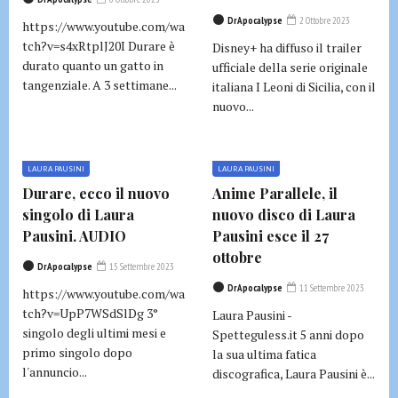
DrApocalypse
2 Ottobre 2023
https://www.youtube.com/wa
tch?v=s4xRtplJ20I Durare è
Disney+ ha diffuso il trailer
durato quanto un gatto in
ufficiale della serie originale
tangenziale. A 3 settimane...
italiana I Leoni di Sicilia, con il
nuovo...
LAURA PAUSINI
LAURA PAUSINI
Durare, ecco il nuovo
Anime Parallele, il
singolo di Laura
nuovo disco di Laura
Pausini. AUDIO
Pausini esce il 27
ottobre
DrApocalypse
15 Settembre 2023
DrApocalypse
11 Settembre 2023
https://www.youtube.com/wa
tch?v=UpP7WSdSlDg 3°
Laura Pausini -
singolo degli ultimi mesi e
Spetteguless.it 5 anni dopo
primo singolo dopo
la sua ultima fatica
l'annuncio...
discografica, Laura Pausini è...