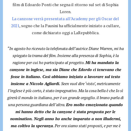
film di Edoardo Ponti che segna il ritorno sul set di Sophia
Loren.
La canzone verrà presentata all’Academy per gli Oscar del
2021
, sogno che la Pausini ha ufficialmente iniziato a cullare,
come dichiarato oggi a LaRepubblica.
“In agosto ho ricevuto la telefonata dell’autrice Diane Warren, mi ha
spiegato la trama del film. Insieme alla presenza di Sophia, è la
ragione per cui ho partecipato al progetto.
Mi ha mandato la
canzone in inglese, ma sia Diane che Edordo ci tenevano che
fosse in italiano. Così abbiamo iniziato a lavorare sul testo
insieme a Niccolo Agliardi.
Seen vuol dire ‘visto’, metricamente
l’inglese è più corto, è stato impegnativo. Ma la cosa bella è che Io sì
girerà il mondo in italiano, per è un grande orgoglio. il brano parla di
una persona guardiana dell’altra.
Ero molto emozionata quando
mi hanno detto che la canzone è stata proposta per le
nomination. Negli anno ho anche imparato a non illudermi,
ma coltivo la speranza
. Per ora siamo stati proposti, e per me è