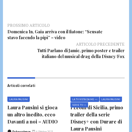
PROSSIMO ARTICOLO
Domenica In, Gaia arriva con il fiatone: “Scusate
stavo facendo la pipì” – video
ARTICOLO PRECEDENTE
Tutti Parlano di Jamie, primo poster e trailer
italiano del musical drag della Disney/Fox
Articoli correlati
LAURA PAUSINI
LA TV VISTA DA ME >>
LAURA PAUSINI
SERIE TV >>
Laura Pausini si gioca
I Leoni di Sicilia, primo
un altro inedito, ecco
trailer della serie
Davanti a noi – AUDIO
Disney+ con Durare di
Laura Pausini
DrApocalypse
6 Ottobre 2023