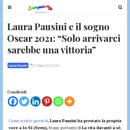
T
T
o
o
g
g
Laura Pausini e il sogno
g
g
Oscar 2021: “Solo arrivarci
l
l
e
e
sarebbe una vittoria”
n
n
a
a
v
v
Laura Pausini
11 Ottobre 2020 10:54
i
i
g
g
a
a
t
t
Condividi
i
i
o
o
n
n
Come scritto giorni fa
,
Laura Pausini ha prestato la propria
voce a Io Sì (Seen),
brano portante di
La vita davanti a sè
,