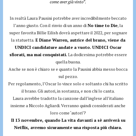
come aver già vinto”.
In realtà Laura Pausini potrebbe aver incredibilmente beccato
l’anno giusto. Con il rinvio di un anno di
No time to Die
, la
super favorita Billie Eilish dovrà aspettare il 2022, per sognare
la statuetta.
E Diane Warren, autrice del brano, viene da
UNDICI candidature andate a vuoto. UNDICI Oscar
sfiorati, ma mai conquistati.
La dodicesima potrebbe essere
quella buona.
Anche se non è chiaro se e quanto la Pausini abbia messo bocca
sul pezzo.
Per regolamento, l’Oscar lo vince solo e soltanto chi ha scritto
il brano. Gli autori, in sostanza, e non chi lo canta.
Laura avrebbe tradotto la canzone dall’inglese all’italiano
insieme a Niccolo Agliardi. Verranno quindi considerati anche
loro come ‘autori’?
Il 13 novembre, quando La vita davanti a sè arriverà su
Netflix, avremo sicuramente una risposta più chiara.