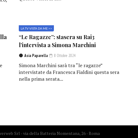
LA TV VISTA DA ME >>
lla
“Le Ragazze”: stasera su Rai3
l’intervista a Simona Marchini
Asia Paparella
8 Ottobre 2024
e
Simona Marchini sarà tra “le ragazze”
,
intervistate da Francesca Fialdini questa sera
nella prima serata...
erweb Srl - via della Batteria Nomentana, 26 - Roma