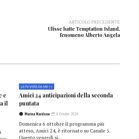
ARTICOLO PRECEDENTE
Ulisse batte Temptation Island,
fenomeno Alberto Angela
LA TV VISTA DA ME >>
e e
Amici 24 anticipazioni della seconda
a il
puntata
Marina Nardone
8 Ottobre 2024
Domenica 6 ottobre il programma più
atteso, Amici 24, è ritornato su Canale 5.
n
Questo venerdì si...
ico,