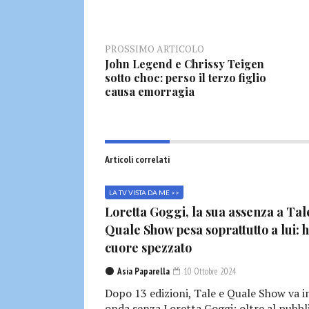
PROSSIMO ARTICOLO
John Legend e Chrissy Teigen
sotto choc: perso il terzo figlio
causa emorragia
Articoli correlati
LA TV VISTA DA ME >>
Loretta Goggi, la sua assenza a Tal
Quale Show pesa soprattutto a lui: h
cuore spezzato
Asia Paparella
10 Ottobre 2024
Dopo 13 edizioni, Tale e Quale Show va i
onda senza Loretta Goggi: oltre al pubbl