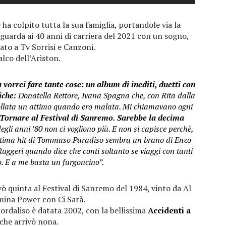
a colpito tutta la sua famiglia, portandole via la
guarda ai 40 anni di carriera del 2021 con un sogno,
to a Tv Sorrisi e Canzoni.
alco dell’Ariston.
vorrei fare tante cose: un album di inediti, duetti con
iche:
Donatella Rettore, Ivana Spagna che, con Rita dalla
llata un attimo quando ero malata. Mi chiamavano ogni
 Tornare al Festival di Sanremo. Sarebbe la decima
egli anni ’80 non ci vogliono più. E non si capisce perchè,
’ultima hit di Tommaso Paradiso sembra un brano di Enzo
uggeri quando dice che conti soltanto se viaggi con tanti
o. E a me basta un furgoncino”.
vò quinta al Festival di Sanremo del 1984, vinto da Al
ina Power con Ci Sarà.
ordaliso è datata 2002, con la bellissima
Accidenti a
 che arrivò nona.