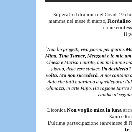
Superato il dramma del Covid-19 che h
mamma nel mese di marzo,
Fiordaliso
come confessa
Il p
“Non ho progetti, vivo giorno per giorno.
Ma 
Mina, Tina Turner, Mengoni e le mie am
Chiesa e Marisa Laurito, non mi hanno mo
giorno, delle vere stalker.
Un desiderio?
volta. Ma non succederà.
A noi cantanti d
dato che tutti guardano a quell’epoca: l
Ghinazzi, in arte Pupo. Ha ragione Enrico R
cambio al seguit
L’iconica
Non voglio mica la luna
arri
Bano e Rom
L’ultima partecipazione sanremese di Fi
te
,