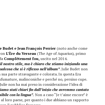
e Budet e Jean François Perrier
(noto anche come
 con
L’Ère du Verseau
(The Age of Aquarius), primo
 da
Complètement fou,
uscito nel 2014.
 nostro stile, ma è chiaro che stiamo iniziando una
ualcosa che si è riflesso nell’album”
. Julie Budet non
a sua parte stravagante e colorata. In questa Era
 sfumature, malinconiche e perché no, persino cupe.
ulie non ha mai preso in considerazione l’idea di
iamo stati chiari fin dall’inizio che avremmo cantato
sibile con la lingua”.
Non a caso “Je t’aime encore” è
 al loro paese, per quanto i due abbiano un rapporto
con il pubblico francese.