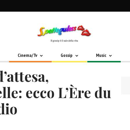
Cinema/Tv
Gossip
Music
’attesa,
lle: ecco L’Ère du
dio