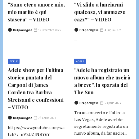
“Sono etero amore mio,
“Vi sfido a lanciarmi
mio marito è qui
qualcosa, vi ammazzo
stasera” – VIDEO
cazz*” – VIDEO
DrApocalypse
19 Settembre 2023
DrApocalypse
4 Luglio 2023
...
...
ADELE
ADELE
Adele show per l’ultima
“Adele ha registrato un
storica puntata del
nuovo album che uscirà
Carpool di James
a breve”, la sparata del
Corden tra Barbra
The Sun
Streisand e confessioni
DrApocalypse
5 Aprile 2023
– VIDEO
Tra un concerto e l'altro a
DrApocalypse
26 Aprile 2023
Las Vegas, Adele avrebbe
segretamente registrato un
https://www.youtube.com/wa
nuovo album, da far uscire...
tch?v=nV8UZJNBY6Y