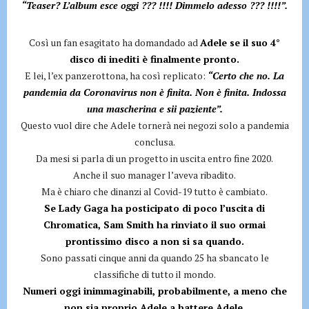
“Teaser? L’album esce oggi ??? !!!! Dimmelo adesso ??? !!!!”.
Così un fan esagitato ha domandado ad
Adele se il suo 4°
disco di inediti è finalmente pronto.
E lei, l’ex panzerottona, ha così replicato:
“Certo che no. La
pandemia da Coronavirus non è finita. Non è finita. Indossa
una mascherina e sii paziente”.
Questo vuol dire che Adele tornerà nei negozi solo a pandemia
conclusa.
Da mesi si parla di un progetto in uscita entro fine 2020.
Anche il suo manager l’aveva ribadito.
Ma è chiaro che dinanzi al Covid-19 tutto è cambiato.
Se Lady Gaga ha posticipato di poco l’uscita di
Chromatica, Sam Smith ha rinviato il suo ormai
prontissimo disco a non si sa quando.
Sono passati cinque anni da quando 25 ha sbancato le
classifiche di tutto il mondo.
Numeri oggi inimmaginabili, probabilmente, a meno che
non sia proprio Adele a battere Adele.