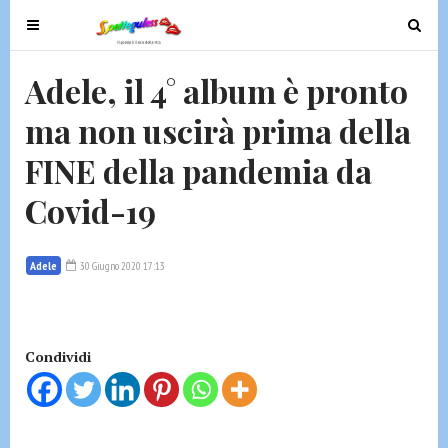
T
T
o
o
g
g
Adele, il 4° album è pronto
g
g
ma non uscirà prima della
l
l
e
e
FINE della pandemia da
n
n
a
a
Covid-19
v
v
i
i
g
g
Adele
30 Giugno 2020 17:13
a
a
t
t
i
i
Condividi
o
o
n
n