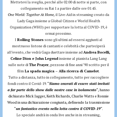
Mettetevi la sveglia, perché alle 02:00 di notte si parte, con
collegamento su Rai 1 a partire dalle ore 01:45.
One World: Together At Home,
il Live-Aid in streaming creato da
Lady Gaga insieme a Global Citizen e World Health
Organization (WHO) per supportare la lotta al COVID-19, è
ormai prossimo.
I
Rolling Stones
sono gli ultimi ad essersi aggiunti al
mostruoso listone di cantanti e celebrità che parteciperà
all’evento, che vedrà Gaga duettare insieme ad
Andrea Bocelli,
Celine Dion e John Legend
insieme al pianista Lang Lang
sulle note di
The Prayer
, pezzone di fine anni ’90 scritto per il
film
La spada magica – Alla ricerca di Camelot
.
Tutto a distanza, tutto in collegamento, tutto per raccogliere
fondi contro il Covid-19.
“
Siamo onorati di essere stati invitati
a far parte dello show dalle nostre case in isolamento
“, hanno
dichiarato Mick Jagger, Keith Richards, Charlie Watts e Ronnie
Wood in una dichiarazione congiunta, definendo la trasmissione
“
un fantastico evento nella lotta contro il COVID-19
“.
Lo speciale andrà in onda live anche in in streaming,