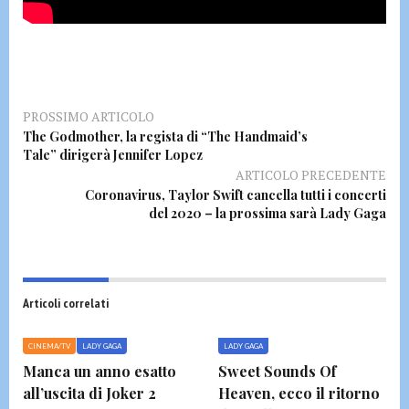
PROSSIMO ARTICOLO
The Godmother, la regista di “The Handmaid’s
Tale” dirigerà Jennifer Lopez
ARTICOLO PRECEDENTE
Coronavirus, Taylor Swift cancella tutti i concerti
del 2020 – la prossima sarà Lady Gaga
Articoli correlati
CINEMA/TV
LADY GAGA
LADY GAGA
Manca un anno esatto
Sweet Sounds Of
all’uscita di Joker 2
Heaven, ecco il ritorno