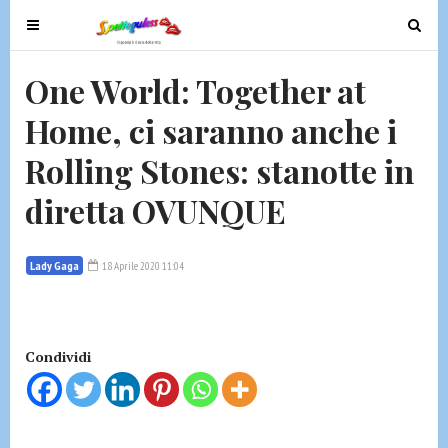
T
T
o
o
g
g
One World: Together at
g
g
Home, ci saranno anche i
l
l
e
e
Rolling Stones: stanotte in
n
n
a
a
diretta OVUNQUE
v
v
i
i
g
g
Lady Gaga
18 Aprile 2020 11:04
a
a
t
t
i
i
Condividi
o
o
n
n