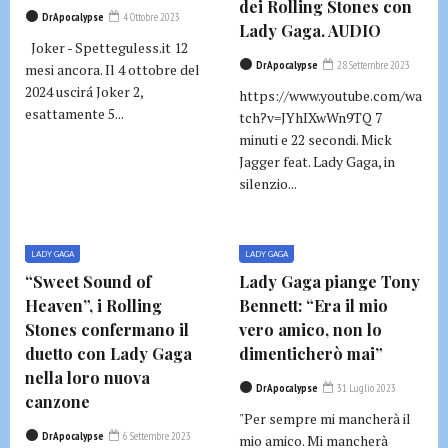
dei Rolling Stones con
DrApocalypse
4 Ottobre 2023
Lady Gaga. AUDIO
Joker - Spetteguless.it 12
DrApocalypse
28 Settembre 2023
mesi ancora. Il 4 ottobre del
2024 uscirá Joker 2,
https://www.youtube.com/wa
esattamente 5...
tch?v=JYhIXwWn9TQ 7
minuti e 22 secondi. Mick
Jagger feat. Lady Gaga, in
silenzio...
LADY GAGA
LADY GAGA
“Sweet Sound of
Lady Gaga piange Tony
Heaven”, i Rolling
Bennett: “Era il mio
Stones confermano il
vero amico, non lo
duetto con Lady Gaga
dimenticherò mai”
nella loro nuova
DrApocalypse
31 Luglio 2023
canzone
"Per sempre mi mancherà il
DrApocalypse
6 Settembre 2023
mio amico. Mi mancherà